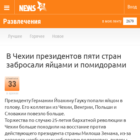
Вход
Развлечения
в мою ленту
2679
Лучшее
Горячее
Новое
В Чехии президентов пяти стран
забросали яйцами и помидорами
отметили
33
в архиве
Президенту Германии Йоахиму Гауку попали яйцом в
голову. Его коллегам из Чехии, Венгрии, Польши и
Словакии повезло больше.
Торжества по случаю 25-летия бархатной революции в
Чехии больше походили на восстание против
действующего президента страны Милоша Земана, из-за
которого необычному «обстрелу» подверглись лидеры