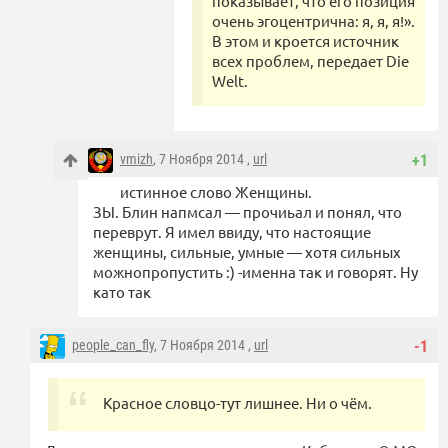
показывает, что его позиция
очень эгоцентрична: я, я, я!».
В этом и кроется источник
всех проблем, передает Die
Welt.
vmizh
, 7 Ноября 2014 ,
url
+1
истинное слово Женщины.
ЗЫ. Блин напмсал — прочиьал и понял, что
переврут. Я имел ввиду, что настоящие
женщины, сильные, умные — хотя сильных
можнопропустить :) -именна так и говорят. Ну
като так
people_can_fly
, 7 Ноября 2014 ,
url
-1
Красное словцо-тут лишнее. Ни о чём.