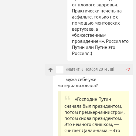
от плохого здоровья.
Практически печень на
асфальте, только не с
помощью ментовских
вертухаев, а
«божественным
провидением». Россия это
Путин или Путин это
Россия? :)
инагент
, 8 Ноября 2014 ,
url
-2
мужа себе уже
материализовала?
«Господин Путин
сначала был президентом,
потом премьер-министром,
потом снова президентом.
Это немного слишком, —
считает Далай-лама. – Это