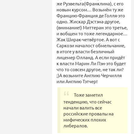
же Рузвельта(Франклина), с его
новым курсом… Возьмём ту же
Францию-Франция де Голля-это
одно. Жискар Дэстэна-другое,
(внимание!) Миттеран это третье,
и вобщем то тоже легендарное…
Жак Ширак-четвёртое. А вот с
Саркози началост обмельчание,
в итоге у власти безличный
лицемер Олланд. А если придёт
к власти Марин Ли Пэн-это будет
что то совсем другое, не так ли?
;)А возьмите Англию Черчилля
или Англию Тэтчер!
Тоже заметил
тенденцию, что сейчас
начали валить все
российские провалы на
мифических плохих
либералов.