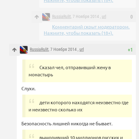
RussiaRulit
, 7 Ноября 2014 ,
url
0
Комментарий скрыт модератором.
Нажмите, чтобы показать (18+).
RussiaRulit
, 7 Ноября 2014 ,
url
+1
Сказал чел, отправивший жену в
монастырь
Слухи.
дети которого находятся неизвестно где
и неизвестно сколько их
Безопасность лишней никогда не бывает.
выморивший 10 миллионов русских и