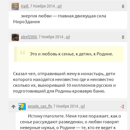
Haifi
, 7 Ноября 2014 ,
url
0
энергия любви — главная движущая сила
МироЗдания
alexf2000
, 7 Ноября 2014 ,
url
0
Это и любовь к семье, к детям, к Родине.
Сказал чел, отправивший жену в монастырь, дети
которого находятся неизвестно где и неизвестно
сколько их, выморивший 10 миллионов русских и
подготовивший для Родины кровавую баню.
people_can_fly
, 7 Ноября 2014 ,
url
-2
Истину глаголите. Меня тоже поражает, как о
семье рассуждают разведенки, о любви говорят
неверные мужья, о Родине — те, кто ее ведет к