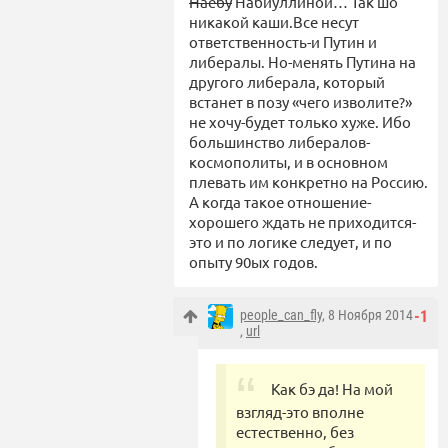
Наебу
Набиуллиной… Так шо
никакой каши.Все несут
ответственность-и Путин и
либералы. Но-менять Путина на
другого либерала, который
встанет в позу «чего изволите?»
не хочу-будет только хуже. Ибо
большинство либералов-
космополиты, и в основном
плевать им конкретно на Россию.
А когда такое отношение-
хорошего ждать не приходится-
это и по логике следует, и по
опыту 90ых годов.
people_can_fly
, 8 Ноября 2014
-1
,
url
Как бэ да! На мой
взгляд-это вполне
естественно, без