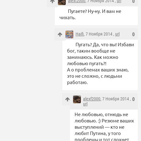
alexf2000
, 7 Ноября 2014 ,
url
0
Пугаете? Ну-ну. И вам не
чихать.
Haifi
, 7 Ноября 2014 ,
url
0
Пугать? Да, что вы! Избави
бог, таким вообще не
занимаюсь. Как можно
любовью пугать?!
А о проблемах ваших знаю,
это не сложно, с людьми
работаю.
alexf2000
, 7 Ноября 2014 ,
0
url
Не любовью, отнюдь не
любовью. :) Резюме ваших
выступлений — кто не
любит Путина, у того
проблемы и тот сдохнет