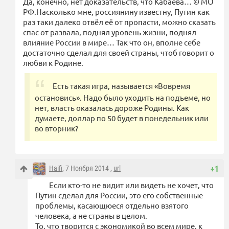
Да, конечно, нет доказательств, что Кабаева… © МО
РФ.Насколько мне, россиянину известну, Путин как
раз таки далеко отвёл её от пропасти, можно сказать
спас от развала, поднял уровень жизни, поднял
влияние России в мире… Так что он, вполне себе
достаточно сделал для своей страны, чтоб говорит о
любви к Родине.
Есть такая игра, называется «Вовремя
остановись». Надо было уходить на подъеме, но
нет, власть оказалась дороже Родины. Как
думаете, доллар по 50 будет в понедельник или
во вторник?
Haifi
, 7 Ноября 2014 ,
url
+1
Если кто-то не видит или видеть не хочет, что
Путин сделал для России, это его собственные
проблемы, касающюеся отдельно взятого
человека, а не страны в целом.
То, что творится с экономикой во всем мире, к