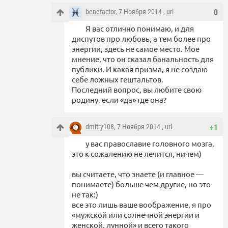
benefactor
, 7 Ноября 2014 ,
url
0
Я вас отлично понимаю, и для
диспутов про любовь, а тем более про
энергии, здесь не самое место. Мое
мнение, что он сказал банальность для
публики. И какая призма, я не создаю
себе ложных гештальтов.
Последний вопрос, вы любите свою
родину, если «да» где она?
dmitry108
, 7 Ноября 2014 ,
url
+1
у вас православие головного мозга,
это к сожалению не лечится, ничем)
вы считаете, что знаете (и главное —
понимаете) больше чем другие, но это
не так:)
все это лишь ваше воображение, я про
«мужской или солнечной энергии и
женской, лунной» и всего такого