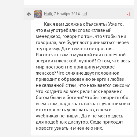
Haifi
, 7 Ноября 2014 ,
url
-1
Как я вам должна объяснять? Уже то,
что вы употребили слово «главный
менеджер», говорит о том, что чтобы я ни
говорила, все будет восприниматься через
эту призму. Да и тема-то не простая.
Рассказать вам о мужской или солнечной
энергии и женской, лунной? О том, что весь
мир построен по-принципу мужское-
женское? Что слияние двух половинок
приводит к образованию энергии любви,
не связанной с тем, что называется сексом?
Что когда-то во всех религиях наравне с
богом были и богини? Чтобы говорить обо
всем этом, надо знать возраст участников и
их готовность услышать то, о чем в
учебниках не пишут. Да и не место здесь
для подобных диспутов. Сюда приходят
новости узнать и мнение о них.