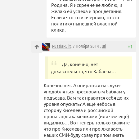
Родина. Я искренне ее люблю, и
желаю ей успеха и процветания.
Если я что-то и очерняю, то это
политику нынешней властной
клики.
RussiaRulit
, 7 Ноября 2014 ,
url
+1
Да, конечно, нет
доказательств, что Кабаева…
Конечно нет. А опираться на слухи-
уподобляться пресловутым бабкам у
подъезда. Вам так нравится себя до их
уровня опускать? А ещё небось в
сторону Киселева и российской
пропаганды камешками (или чем ещё)
кидались… Вот теперь только скажите
что про Киселева или про лживость
наших СМИ-буду сразу припоминать