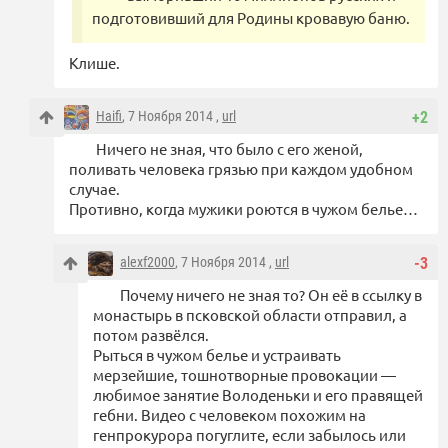
подготовивший для Родины кровавую баню.
Клише.
Haifi
, 7 Ноября 2014 ,
url
+2
Ничего не зная, что было с его женой,
поливать человека грязью при каждом удобном
случае.
Противно, когда мужики роются в чужом белье…
alexf2000
, 7 Ноября 2014 ,
url
-3
Почему ничего не зная то? Он её в ссылку в
монастырь в псковской области отправил, а
потом развёлся.
Рыться в чужом белье и устраивать
мерзейшие, тошнотворные провокации —
любимое занятие Володеньки и его правящей
гебни. Видео с человеком похожим на
генпрокурора погуглите, если забылось или