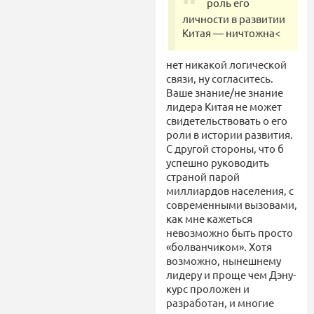
роль его
личности в развитии
Китая — ничтожна<
нет никакой логической
связи, ну согласитесь.
Ваше знание/не знание
лидера Китая не может
свидетельствовать о его
роли в истории развития.
С другой стороны, что б
успешно руководить
страной парой
миллиардов населения, с
современными вызовами,
как мне кажеться
невозможно быть просто
«болванчиком». Хотя
возможно, нынешнему
лидеру и проще чем Дэну-
курс проложен и
разработан, и многие