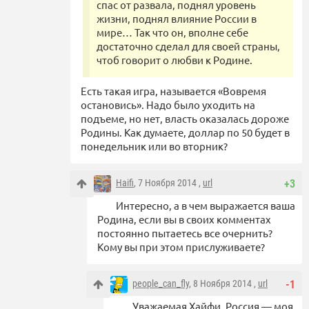
спас от развала, поднял уровень
жизни, поднял влияние России в
мире… Так что он, вполне себе
достаточно сделал для своей страны,
чтоб говорит о любви к Родине.
Есть такая игра, называется «Вовремя
остановись». Надо было уходить на
подъеме, но нет, власть оказалась дороже
Родины. Как думаете, доллар по 50 будет в
понедельник или во вторник?
Haifi
, 7 Ноября 2014 ,
url
+3
Интересно, а в чем выражается ваша
Родина, если вы в своих комментах
постоянно пытаетесь все очернить?
Кому вы при этом прислуживаете?
people_can_fly
, 8 Ноября 2014 ,
url
-1
Уважаемая Хайфи, Россия — моя