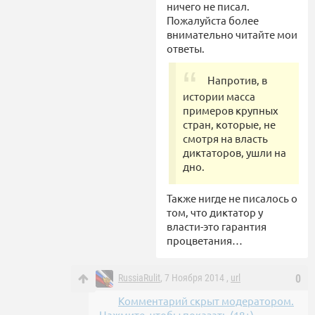
ничего не писал.
Пожалуйста более
внимательно читайте мои
ответы.
Напротив, в
истории масса
примеров крупных
стран, которые, не
смотря на власть
диктаторов, ушли на
дно.
Также нигде не писалось о
том, что диктатор у
власти-это гарантия
процветания…
RussiaRulit
, 7 Ноября 2014 ,
url
0
Комментарий скрыт модератором.
Нажмите, чтобы показать (18+).