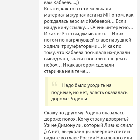
вам Кабаеву....;)
Кстати, как то в сети мелькали
материалы журналиста из МН о том, как
рождалась версия с Кабаевой… Если
найду кину ссылку… Очень интересно…
И как всё это выдумывалось… И как
потом по нагрянувшей славе пару дней
ходили триумфаторами… И как по
тому, что Кабаева посылала их-делали
вывод «ага, значит попали пальцем в
небо»… И как автором сделали
старичка не в теме…
Надо было уходить на
подъеме, но нет, власть оказалась
дороже Родины.
Скажу по другому-Родина оказалась
дороже покоя. Кому страну доверить?
Уж не Димону ли, который Ливию слил?
;) А нет, вы-украинцы наверное спите и
видите во главе России Навального или