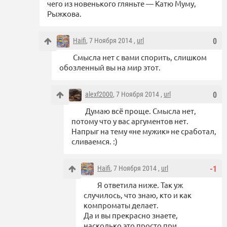
чего из новенького гляньте — Катю Муму,
Рыжкова.
Haifi
, 7 Ноября 2014 ,
url
0
Смысла нет с вами спорить, слишком
обозленный вы на мир этот.
alexf2000
, 7 Ноября 2014 ,
url
0
Думаю всё проще. Смысла нет,
потому что у вас аргументов нет.
Напрыг на тему «не мужик» не сработал,
сливаемся. :)
Haifi
, 7 Ноября 2014 ,
url
-1
Я ответила ниже. Так уж
случилось, что знаю, кто и как
компроматы делает.
Да и вы прекрасно знаете,
насколько это просто при