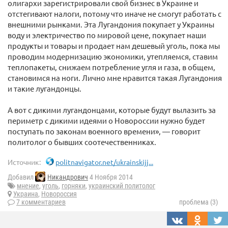
олигархи зарегистрировали свой бизнес в Украине и
отстегивают налоги, потому что иначе не смогут работать с
внешними рынками. Эта Лугандония покупает у Украины
воду и электричество по мировой цене, покупает наши
продукты и товары и продает нам дешевый уголь, пока мы
проводим модернизацию экономики, утепляемся, ставим
теплопакеты, снижаем потребление угля и газа, в общем,
становимся на ноги. Лично мне нравится такая Лугандония
и такие лугандонцы.
А вот с дикими лугандонцами, которые будут вылазить за
периметр с дикими идеями о Новороссии нужно будет
поступать по законам военного времени», — говорит
политолог о бывших соотечественниках.
Источник:
politnavigator.net/ukrainskijj...
Добавил
Никандрович
4 Ноября 2014
мнение
,
уголь
,
горняки
,
украинский политолог
Украина
,
Новороссия
7 комментариев
проблема (3)