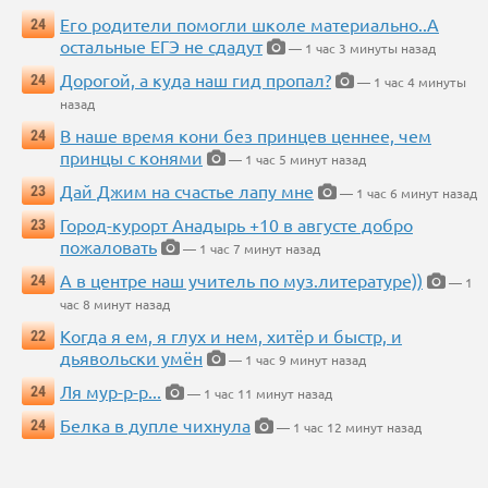
Его родители помогли школе материально..А
24
остальные ЕГЭ не сдадут
— 1 час 3 минуты назад
Дорогой, а куда наш гид пропал?
24
— 1 час 4 минуты
назад
В наше время кони без принцев ценнее, чем
24
принцы с конями
— 1 час 5 минут назад
Дай Джим на счастье лапу мне
23
— 1 час 6 минут назад
Город-курорт Анадырь +10 в августе добро
23
пожаловать
— 1 час 7 минут назад
А в центре наш учитель по муз.литературе))
24
— 1
час 8 минут назад
Когда я ем, я глух и нем, хитёр и быстр, и
22
дьявольски умён
— 1 час 9 минут назад
Ля мур-р-р...
24
— 1 час 11 минут назад
Белка в дупле чихнула
24
— 1 час 12 минут назад