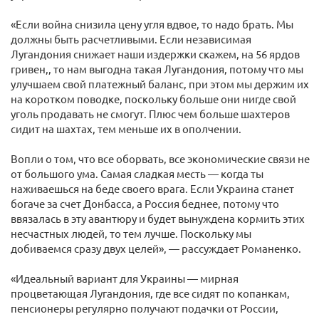
«Если война снизила цену угля вдвое, то надо брать. Мы
должны быть расчетливыми. Если независимая
Лугандония снижает наши издержки скажем, на 56 ярдов
гривен,, то нам выгодна такая Лугандония, потому что мы
улучшаем свой платежный баланс, при этом мы держим их
на коротком поводке, поскольку больше они нигде свой
уголь продавать не смогут. Плюс чем больше шахтеров
сидит на шахтах, тем меньше их в ополчении.
Вопли о том, что все оборвать, все экономические связи не
от большого ума. Самая сладкая месть — когда ты
наживаешься на беде своего врага. Если Украина станет
богаче за счет Донбасса, а Россия беднее, потому что
ввязалась в эту авантюру и будет вынуждена кормить этих
несчастных людей, то тем лучше. Поскольку мы
добиваемся сразу двух целей», — рассуждает Романенко.
«Идеальный вариант для Украины — мирная
процветающая Лугандония, где все сидят по копанкам,
пенсионеры регулярно получают подачки от России,