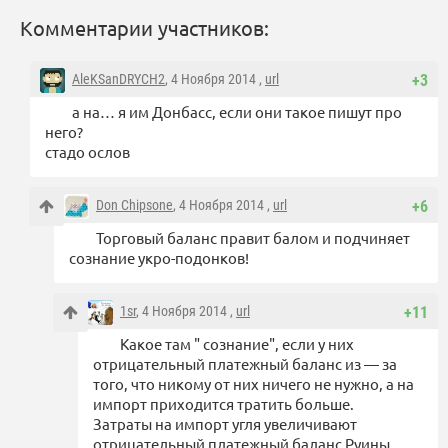
Комментарии участников:
AleKSanDRYCH2
, 4 Ноября 2014 ,
url
+3
а на… я им Донбасс, если они такое пишут про
него?
стадо ослов
Don Chipsone
, 4 Ноября 2014 ,
url
+6
Торговый баланс правит балом и подчиняет
сознание укро-подонков!
1sr
, 4 Ноября 2014 ,
url
+11
Какое там " сознание", если у них
отрицательный платежный баланс из — за
того, что никому от них ничего не нужно, а на
импорт приходится тратить больше.
Затраты на импорт угля увеличивают
отрицательный платежный баланс Руины.