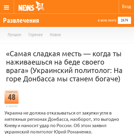
Вход
Развлечения
в мою ленту
2679
Лучшее
Горячее
Новое
«Самая сладкая месть — когда ты
наживаешься на беде своего
врага» (Украинский политолог: На
горе Донбасса мы станем богаче)
отметили
48
в архиве
Украина не должна отказываться от закупки угля в
мятежных регионах Донбасса, наоборот, это выгодно
Киеву и наносит удар по России. Об этом заявил
украинский политолог Юрий Романенко.