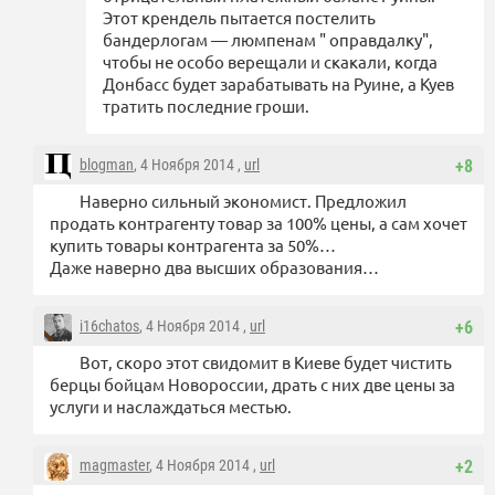
Этот крендель пытается постелить
бандерлогам — люмпенам " оправдалку",
чтобы не особо верещали и скакали, когда
Донбасс будет зарабатывать на Руине, а Куев
тратить последние гроши.
blogman
, 4 Ноября 2014 ,
url
+8
Наверно сильный экономист. Предложил
продать контрагенту товар за 100% цены, а сам хочет
купить товары контрагента за 50%…
Даже наверно два высших образования…
i16chatos
, 4 Ноября 2014 ,
url
+6
Вот, скоро этот свидомит в Киеве будет чистить
берцы бойцам Новороссии, драть с них две цены за
услуги и наслаждаться местью.
magmaster
, 4 Ноября 2014 ,
url
+2