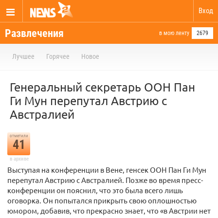
Вход
Развлечения
в мою ленту
2679
Лучшее
Горячее
Новое
Генеральный секретарь ООН Пан
Ги Мун перепутал Австрию с
Австралией
отметили
41
в архиве
Выступая на конференции в Вене, генсек ООН Пан Ги Мун
перепутал Австрию с Австралией. Позже во время пресс-
конференции он пояснил, что это была всего лишь
оговорка. Он попытался прикрыть свою оплошностью
юмором, добавив, что прекрасно знает, что «в Австрии нет