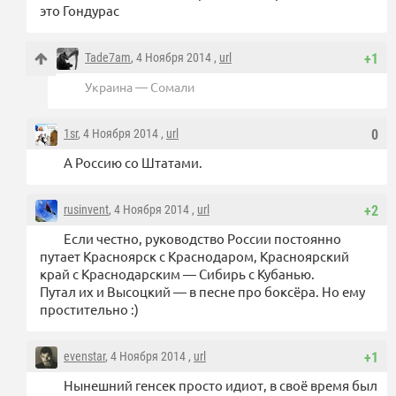
это Гондурас
Tade7am
, 4 Ноября 2014 ,
url
+1
Украина — Сомали
1sr
, 4 Ноября 2014 ,
url
0
А Россию со Штатами.
rusinvent
, 4 Ноября 2014 ,
url
+2
Если честно, руководство России постоянно
путает Красноярск с Краснодаром, Красноярский
край с Краснодарским — Сибирь с Кубанью.
Путал их и Высоцкий — в песне про боксёра. Но ему
простительно :)
evenstar
, 4 Ноября 2014 ,
url
+1
Нынешний генсек просто идиот, в своё время был