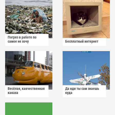
Погряз в работе по
самое не хочу
Бесплатный интернет
Весёлая, какчественная
Да иди ты сам знаешь
какаха
куда