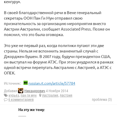
кенгуру».
В своей благодарственной речи в Вене генеральный
секретарь ООН Пан Ги Мун отправил свою
признательность за организацию мероприятия вместо
Австрии Австралии, сообщает Associated Press. Позже он
пояснил, что это была оговорка.
Это уже не первый раз, когда политики путают эти две
страны. Нельзя не вспомнить знаменитый случай с
Джорджем Бушем. В 2007 году, будучи президентом США,
он выступал на форуме АТЭС. При этом умудрился в рамках
одной встречи перепутать Австралию с Австрией, а АТЭС с
ОПЕК.
Источник:
russian.rt.com/article/57784
Добавил
Никандрович
4 Ноября 2014
курьез
,
пан ги мун
Австралия
,
Австрия
6 комментариев
проблема (3)
На эту же тему: