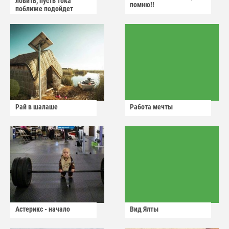
ловить, пусть тока
помню!!
поближе подойдет
Рай в шалаше
Работа мечты
Астерикс - начало
Вид Ялты