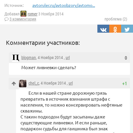
Источник:
avtoruler.ru/avtoobzory/avtomo...
Добавил
romer
3 Ноября 2014
3 комментария
проблема (2)
Комментарии участников:
blogman
, 4 Ноября 2014 ,
url
0
Может ливневки сделать?
chel_c
, 4 Ноября 2014 ,
url
+1
Если в нашей стране дорожную грязь
превратить в источник взимания штрафа с
населения, то можно консервировать нефтяные
скважины.
С таким подходом будут засыпаны даже
существующие ливневки. И если раньше,
подарком судьбы для гаишника был знак