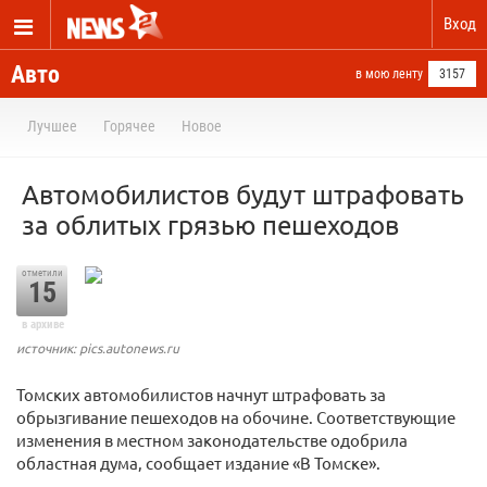
Вход
Авто
в мою ленту
3157
Лучшее
Горячее
Новое
Автомобилистов будут штрафовать
за облитых грязью пешеходов
отметили
15
в архиве
источник: pics.autonews.ru
Томских автомобилистов начнут штрафовать за
обрызгивание пешеходов на обочине. Соответствующие
изменения в местном законодательстве одобрила
областная дума, сообщает издание «В Томске».