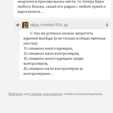
«кирпич» в произвольном месте, то теперь бери
любого бомжа, сажай его рядом с любой лужей и
жди клиента…
nikorn
, 4 Ноября 2014 ,
url
0
C тем же успехом можно запретить
курение вообще (а не только в общественных
местах):
1) слишком много курящих,
2) слишком мало контролеров,
3) слишком много курящих среди
контролеров,
4) слишком мало контролеров за
контролерами…
Войдите
или
станьте участником
, чтобы комментировать