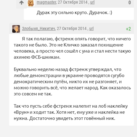
magmaster
, 27 Октября 2014 ,
url
0
Дурак эту сильно круто. Дурачок. :)
Злобыня_Никитич
, 27 Октября 2014 ,
url
+2
Я так полагаю, фстренж опять говорит, что ничего
такого не было. Это не Кличко заказал похищение
человека, а просто чел сошёл с ума и стал нести такую
ахинею ФСБ-шникам.
Буквально неделю назад фстренж утверждал, что
любые демонстрации в украине проводятся сугубо
демократическим путём, никто их не разгоняет, и
можно говорить всё, что желает народ. Как оказалось
это совсем не так.
Так что пусть себе фстренж налепит на лоб наклейку
«Врун» и ходит так. Хотя нет, ему уже и наклейка не
нужна. Достаточно увидеть этот говённый ник.