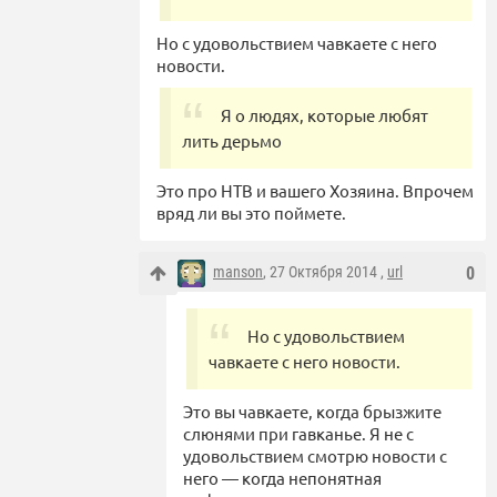
Но с удовольствием чавкаете с него
новости.
Я о людях, которые любят
лить дерьмо
Это про НТВ и вашего Хозяина. Впрочем
вряд ли вы это поймете.
manson
, 27 Октября 2014 ,
url
0
Но с удовольствием
чавкаете с него новости.
Это вы чавкаете, когда брызжите
слюнями при гавканье. Я не с
удовольствием смотрю новости с
него — когда непонятная