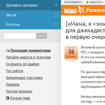
КОРОНАВИРУС
НОВОСТИ
Добавить материал
Развлеч
Метки
[«Мама, я <эм
Регионы
для джихадист
в первую очер
Великий халиф
отметили
Последние комментарии
36
ИГ), с каждым
И это не этни
Читайте новости в телеграм
человек
в архиве
завербованны
Сообщить об ошибке
Топ сайтов
По данным евр
выездов евро
Забаненные участники
исламисток» и
Правила
вербовщики И
Частые вопросы
Белые женщины
Ночная тема
им еду — кто и