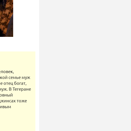
еловек,
ской семье муж
е отец богат,
муж. В Тегеране
ловный
джинсах тоже
ливым