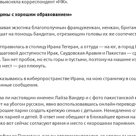
 выясняла корреспондент «МК».
ины с хорошим образованием»
вавая экзотика благополучным француженкам, немкам, брита
ешат на помощь бандитам, отрезающим головы их же соотечес
тправилась в столицу Ирана Тегеран, а оттуда — на юг, в город
 шаговой доступности Ирак, Саудовская Аравия и Пакистан — с
. Там нет пробок, но есть горы и пустыни, поэтому на машине 
х мест — раз плюнуть.
оказываюсь в киберпространстве Ирана, на мою страничку в со
ранные сообщения.
а ли настоящим именем Лайза Вандер и с фото пакистанской 
т на убогом русском, явно воспользовавшись онлайн-перевод
орошие парни создать крепкую семью с детьми». Немедленно от
х парней и детей. В ответ мне обещают в ближайшее время наз
ко вот сейчас согласуют время и место с «хорошими парнями».
офии из Пакистана, как он отрекомендовался, со сложным им