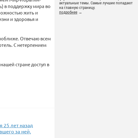
актуальные темы. Самые лучшие попадают
ь) в поддержку мира во
на главную страницу.
можностью жить и
подробнее
→
изни и здоровья и
поближе. Отвечаю всем
 отель. С нетерпением
 нашей стране доступ в
я 25 лет назад
вшего за ней,