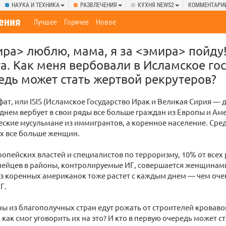
НАУКА И ТЕХНИКА
РАЗВЛЕЧЕНИЯ
КУХНЯ NEWS2
КОММЕНТАРИ
ения
Лучшее
Горячее
Новое
ира> люблю, мама, я за <эмира> пойду!
а. Как меня вербовали в Исламское гос
едь может стать жертвой рекрутеров?
ат, или ISIS (Исламское Государство Ирак и Великая Сирия — 
 днем вербует в свои ряды все больше граждан из Европы и Ам
ческие мусульмане из иммигрантов, а коренное население. Сре
х все больше женщин.
опейских властей и специалистов по терроризму, 10% от всех
пейцев в районы, контролируемые ИГ, совершается женщинами
з коренных американок тоже растет с каждым днем — чем оче
Г.
 из благополучных стран едут рожать от строителей кровавог
 как смог уговорить их на это? И кто в первую очередь может с