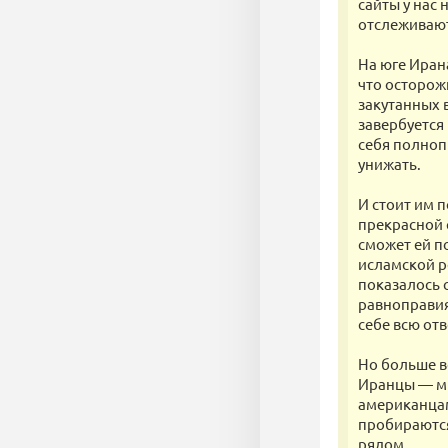
сайты у нас 
отслеживают
На юге Иран
что осторож
закутанных в
завербуется
себя полноп
унижать.
И стоит им п
прекрасной с
сможет ей п
исламской р
показалось 
равноправия
себе всю отв
Но больше в
Иранцы — ми
американцам 
пробираются 
рядом.