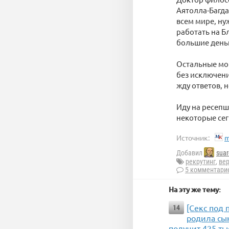
Аятолла-Багда
всем мире, н
работать на Б
большие день
Остальные мо
без исключени
жду ответов, н
Иду на ресепш
некоторые сег
Источник:
m
Добавил
suar
рекрутинг
,
ве
5 комментари
На эту же тему:
[Секс под 
14
родила сы
получит 425 ты