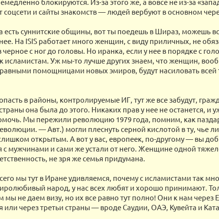
немедленно блокируются. Из-за этого же, а вовсе не из-за «зап
 соцсети и сайты знакомств — людей вербуют в основном чере
а есть суннитские общины, вот ты поедешь в Шираз, можешь в
нее. На ISIS работает много женщин, с виду приличных, не обя
 черное с ног до головы. Но иранка, если у нее в порядке с гол
 к исламистам. Уж мы-то лучше других знаем, что женщин, во
равными помощницами новых эмиров, будут насиловать всей т
опасть в районы, контролируемые ИГ, тут же все забудут, гра
траны она была до этого. Никаких прав у нее не останется, и у
омочь. Мы пережили революцию 1979 года, помним, как пазда
еволюции. — Авт.) могли плеснуть серной кислотой в ту, чье л
слишком открытым. А вот у вас, европеек, по-другому — вы до
 с мужчинами и сами же устали от него. Женщине одной тяжел
етственность, не зря же семья придумана.
сего мы тут в Иране удивляемся, почему с исламистами так мн
ролюбивый народ, у нас всех любят и хорошо принимают. То
мы не даем визу, но их все равно тут полно! Они к нам через 
или через третьи страны — вроде Саудии, ОАЭ, Кувейта и Ката