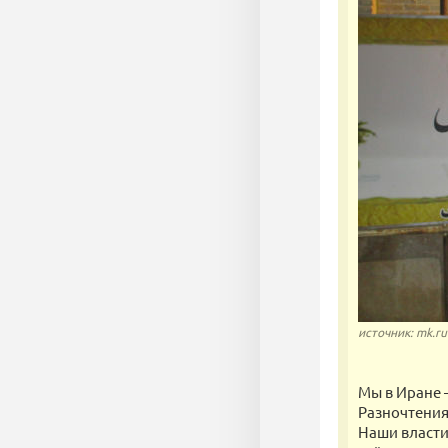
источник: mk.ru
Мы в Иране 
Разночтения
Наши власти 