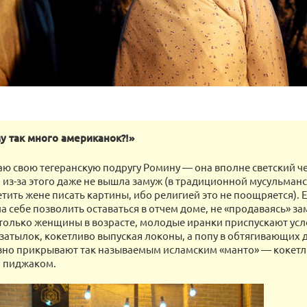
у так много американок?!»
ю свою тегеранскую подругу Ромину — она вполне светский ч
 из-за этого даже не вышла замуж (в традиционной мусульман
тить жене писать картины, ибо религией это не поощряется). Е
 себе позволить оставаться в отчем доме, не «продаваясь» за
 только женщины в возрасте, молодые иранки приспускают ус
 затылок, кокетливо выпуская локоны, а попу в обтягивающих 
вно прикрывают так называемым исламским «манто» — кокет
 пиджаком.