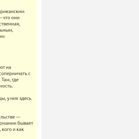
мериканским
— что они
ственная,
льным,
ом
ют на
соперничать с
Там, где
ность.
ы, у них здесь
ельстве —
ермании бывает
 кого и как