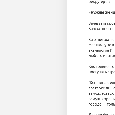
рекрутеров —
«Нужны женщ
Зачем эта кро
Зачем они сп
За ответом я о
меркам, уже в
активистов ИГ
любого из эти
Как только я 
поступать ст
Женщина с едв
аватарке пише
замуж, есть х
замуж, хороши
городе — толь
Доктор филос