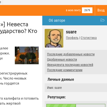
И
Вход
в мою ленту
2679
Об авторе
»] Невеста
ударство? Кто
suare
Профиль
|
Статистика
далее
ерики.
Последние добавленные новости
ди
Одобренные новости
Френдлента последних новостей
Последние комментарии
 регистрируемых
. Число «новых
Личные данные
нь гордятся
Имя: suare
Репутация:
о халифата и готовить
тать жертвой