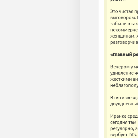
Это чистая 
выговором. 
забыли в так
некоммерчес
женщинам, ж
разговорчив
«Главный р
Вечером у м
удивление ч
жесткими ан
неблагополу
В пятизвезд
двухдневны
Иранка сред
сегодня там
регулярно, а
вербует ISIS.