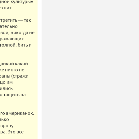
адной культуры»
з них.
стретить — так
зательно
овой, никогда не
ображающих
олпой, бить и
жданкой какой
же никто не
раны (стражи
ицо им
бились
о тащить на
ого американок.
лько
Европу
ра. Это все