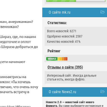
О сайте mk.ru
нкам, американкам?
Статистика:
твенникам?
Всего новостей: 6271
 Шираз, где, по нашим
Одобрено новостей: 2587
редоточие и оплот
Качество новостей: 41%
из Шираза добраться до
Рейтинг
цсети начинают
Отзывы о сайте (395)
Интересный сайт. Иногда дельные
киноактрисы на
статьи есть, иногда фуфло.
чиком: «Ты хочешь
вечаю, что очень хочу
начить встречу в
О сайте News2.ru
Новости 2.0 — новостной сайт нового
формата.
Вы сами выбираете интересные и
енем Мир-Ибрагим-