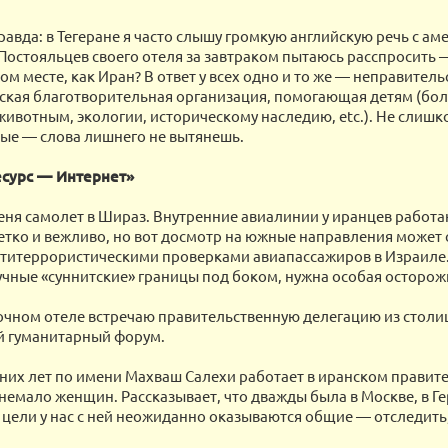
правда: в Тегеране я часто слышу громкую английскую речь с а
Постояльцев своего отеля за завтраком пытаюсь расспросить 
ом месте, как Иран? В ответ у всех одно и то же — неправитель
кая благотворительная организация, помогающая детям (бо
ивотным, экологии, историческому наследию, etc.). Не слишк
ые — слова лишнего не вытянешь.
есурс — Интернет»
еня самолет в Шираз. Внутренние авиалинии у иранцев работа
етко и вежливо, но вот досмотр на южные направления может 
титеррористическими проверками авиапассажиров в Израиле. 
чные «суннитские» границы под боком, нужна особая осторож
очном отеле встречаю правительственную делегацию из столиц
й гуманитарный форум.
них лет по имени Махваш Салехи работает в иранском правит
 немало женщин. Рассказывает, что дважды была в Москве, в Г
 цели у нас с ней неожиданно оказываются общие — отследить,