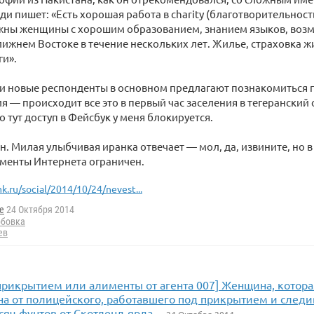
ди пишет: «Есть хорошая работа в charity (благотворительност
ужны женщины с хорошим образованием, знанием языков, воз
лижнем Востоке в течение нескольких лет. Жилье, страховка ж
ги».
и новые респонденты в основном предлагают познакомиться 
я — происходит все это в первый час заселения в тегеранский
о тут доступ в Фейсбук у меня блокируется.
н. Милая улыбчивая иранка отвечает — мол, да, извините, но в
менты Интернета ограничен.
k.ru/social/2014/10/24/nevest...
e
24 Октября 2014
рбовка
ев
прикрытием или алименты от агента 007] Женщина, котора
на от полицейского, работавшего под прикрытием и следи
сяч фунтов от Скотленд-ярда