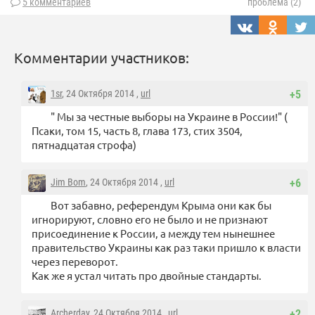
5 комментариев
проблема (2)
Комментарии участников:
1sr
, 24 Октября 2014 ,
url
+5
" Мы за честные выборы на Украине в России!" (
Псаки, том 15, часть 8, глава 173, стих 3504,
пятнадцатая строфа)
Jim Bom
, 24 Октября 2014 ,
url
+6
Вот забавно, референдум Крыма они как бы
игнорируют, словно его не было и не признают
присоединение к России, а между тем нынешнее
правительство Украины как раз таки пришло к власти
через переворот.
Как же я устал читать про двойные стандарты.
Archerday
, 24 Октября 2014 ,
url
+2