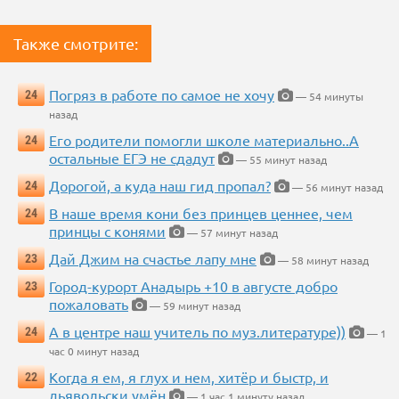
Также смотрите:
Погряз в работе по самое не хочу
24
— 54 минуты
назад
Его родители помогли школе материально..А
24
остальные ЕГЭ не сдадут
— 55 минут назад
Дорогой, а куда наш гид пропал?
24
— 56 минут назад
В наше время кони без принцев ценнее, чем
24
принцы с конями
— 57 минут назад
Дай Джим на счастье лапу мне
23
— 58 минут назад
Город-курорт Анадырь +10 в августе добро
23
пожаловать
— 59 минут назад
А в центре наш учитель по муз.литературе))
24
— 1
час 0 минут назад
Когда я ем, я глух и нем, хитёр и быстр, и
22
дьявольски умён
— 1 час 1 минуту назад