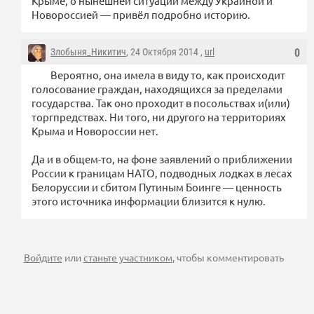
Крыме, о нынешней ситуации между Украиной и
Новороссией — привёл подробно историю.
Злобыня_Никитич
, 24 Октября 2014 ,
url
0
Вероятно, она имела в виду то, как происходит
голосование граждан, находящихся за пределами
государства. Так оно проходит в посольствах и(или)
торгпредствах. Ни того, ни другого на территориях
Крыма и Новороссии нет.
Да и в общем-то, на фоне заявлений о приближении
России к границам НАТО, подводных лодках в лесах
Белоруссии и сбитом Путиным Боинге — ценность
этого источника информации близится к нулю.
Войдите
или
станьте участником
, чтобы комментировать