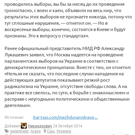
проводились выборы, вы бы за месяц до их проведения
громогласно, с воем и хаем, объявили на весь мир, что
результаты этих выборов не признаете никогда, потому что
тут сплошные нарушения, — отметил он. — Но в
воскресенье выборы, конечно, состоятся в Киеве и будут
признаны. Это к вопросу о стандартах».
Ранее официальный представитель МИД РФ Александр
Лукашевич заявил, что Москва надеется на проведение
парламентских выборов на Украине в соответствии с
демократическими принципами. Вместе с тем, он отметил:
«Нельзя не сказать, что последние случаи нападения на
действующих депутатов показывают резкий рост
радикализма на Украине, отсутствие свободы слова. А на
практике все свелось, по сути, к борьбе с инакомыслием и
расправе с неугодными политическими и общественными
деятелями».
Источник:
itar-tass.com/mezhdunarodnaya-...
Добавил
Никандрович
24 Октября 2014
заявление
,
псаки
Сша
,
Украина