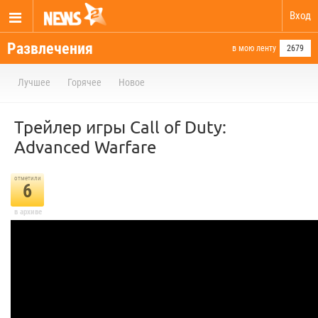
Вход
Развлечения
в мою ленту
2679
Лучшее
Горячее
Новое
Трейлер игры Call of Duty:
Advanced Warfare
отметили
6
в архиве