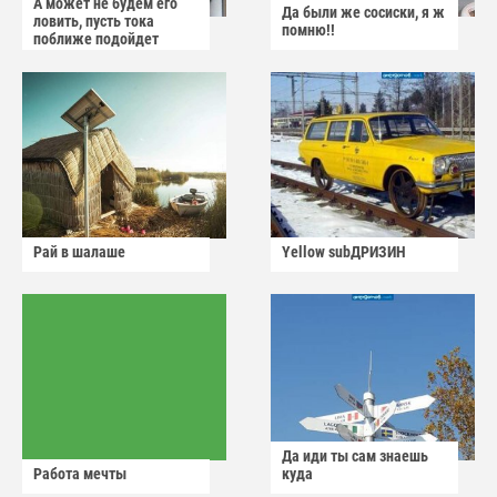
А может не будем его
Да были же сосиски, я ж
ловить, пусть тока
помню!!
поближе подойдет
Рай в шалаше
Yellow subДРИЗИН
Да иди ты сам знаешь
Работа мечты
куда