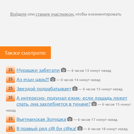
Войдите
или
станьте участником
, чтобы комментировать
Также смотрите:
Мурашки забегали
25
— 6 часов 13 минут назад
Аз есьм царь!!!
25
— 6 часов 14 минут назад
Звездой подрабатывает
25
— 6 часов 15 минут назад
А интересно- подумал ежик- если лошадь ляжет
25
спать, она захлебнется в тумане?
— 6 часов 15 минут
назад
Вьетнамская Золушка
25
— 6 часов 17 минут назад
В правый ряд с@ би с@ка!
25
— 6 часов 18 минут назад