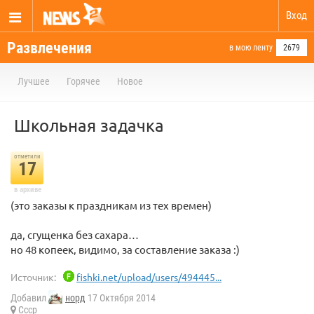
Вход
Развлечения
в мою ленту
2679
Лучшее
Горячее
Новое
Школьная задачка
отметили
17
в архиве
(это заказы к праздникам из тех времен)
да, сгущенка без сахара…
но 48 копеек, видимо, за составление заказа :)
Источник:
fishki.net/upload/users/494445...
Добавил
норд
17 Октября 2014
Ссср