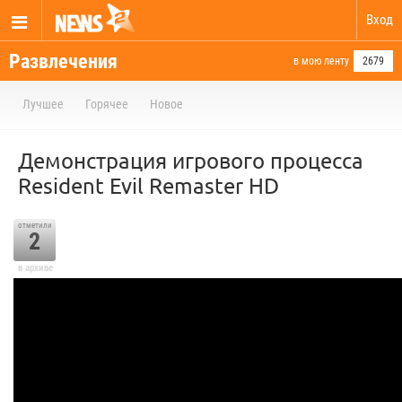
Вход
Развлечения
в мою ленту
2679
Лучшее
Горячее
Новое
Демонстрация игрового процесса
Resident Evil Remaster HD
отметили
2
в архиве