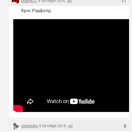
manny21
, 8 Октября 2014 ,
url
+1
Крис Рэдфилд
comander
, 8 Октября 2014 ,
url
0