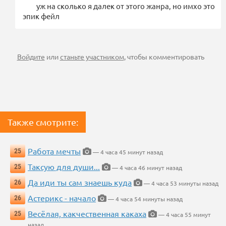
уж на сколько я далек от этого жанра, но имхо это
эпик фейл
Войдите
или
станьте участником
, чтобы комментировать
Также смотрите:
Работа мечты
25
— 4 часа 45 минут назад
Таксую для души...
25
— 4 часа 46 минут назад
Да иди ты сам знаешь куда
26
— 4 часа 53 минуты назад
Астерикс - начало
26
— 4 часа 54 минуты назад
Весёлая, какчественная какаха
25
— 4 часа 55 минут
назад