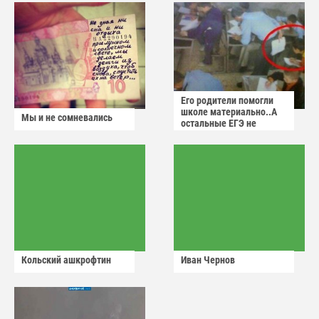
Его родители помогли
школе материально..А
Мы и не сомневались
остальные ЕГЭ не
сдадут
Кольский ашкрофтин
Иван Чернов