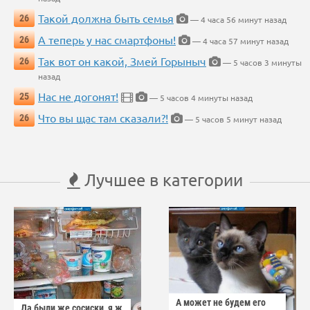
Такой должна быть семья
26
— 4 часа 56 минут назад
А теперь у нас смартфоны!
26
— 4 часа 57 минут назад
Так вот он какой, Змей Горыныч
26
— 5 часов 3 минуты
назад
Нас не догонят!
25
— 5 часов 4 минуты назад
Что вы щас там сказали?!
26
— 5 часов 5 минут назад
Лучшее в категории
А может не будем его
Да были же сосиски, я ж