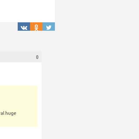
0
ral huge