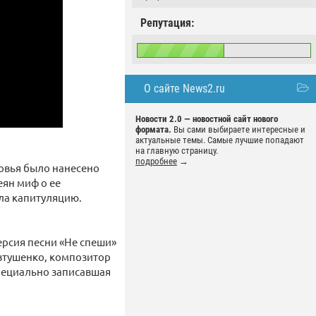
Репутация:
О сайте News2.ru
Новости 2.0 — новостной сайт нового
формата.
Вы сами выбираете интересные и
актуальные темы. Самые лучшие попадают
на главную страницу.
подробнее
→
ковья было нанесено
ян миф о ее
ала капитуляцию.
ерсия песни «Не спеши»
втушенко, композитор
пециально записавшая