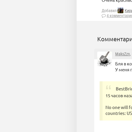
Добавил
Кир
4 комментари
Комментари
MaksZzn
,
Бля в к
У меня 
BestBri
15 часов наз
No one will 
countries: US