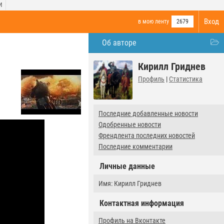
И
Вход
в мою ленту
2679
Об авторе
Кирилл Гриднев
Профиль
|
Статистика
Последние добавленные новости
Одобренные новости
Френдлента последних новостей
Последние комментарии
Личные данные
Имя: Кирилл Гриднев
Контактная информация
Профиль на Вконтакте