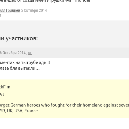
илл Гриднев
5 Октября 2014
я
и участников:
 6 Октября 2014 ,
url
оментах на тытрубе адъ!!!
глаза бля вытекли…
ckFim
ад
forget German heroes who fought for their homeland against seve
SR, UK, USA, France.