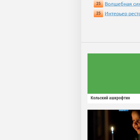
Волшебная си
25
Интерьер рест
25
Кольский ашкрофтин