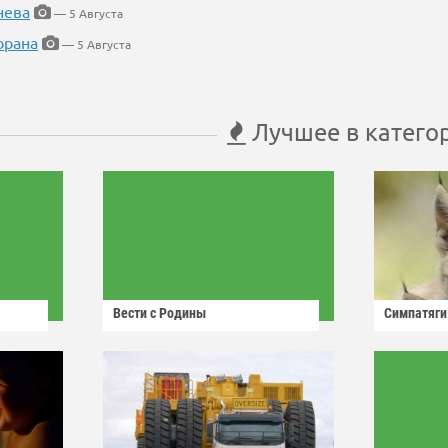
нева
— 5 Августа
орана
— 5 Августа
Лучшее в катего
Вести с Родины
Симпатяги