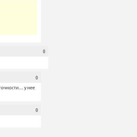
0
0
еточности… у нее
0