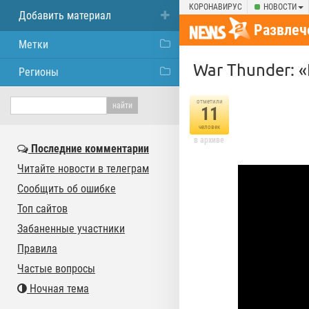
КОРОНАВИРУС
НОВОСТИ
Добавить материал
Развлеч
Метки
War Thunder: «
Регионы
отметили
11
человек
в архиве
Последние комментарии
Читайте новости в телеграм
Сообщить об ошибке
Топ сайтов
Забаненные участники
Правила
Частые вопросы
Ночная тема