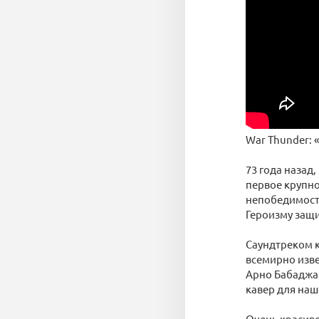
War Thunder: «
73 года назад
первое крупно
непобедимости
Героизму защ
Саундтреком к
всемирно изве
Арно Бабаджан
кавер для наш
Очень красиво