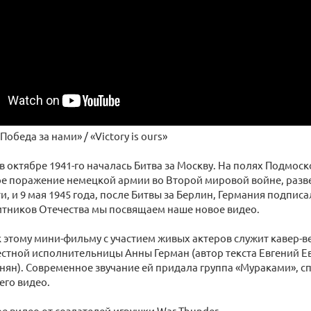
Победа за нами» / «Victory is ours»
, в октябре 1941-го началась Битва за Москву. На полях Подмос
е поражение немецкой армии во Второй мировой войне, разве
, и 9 мая 1945 года, после Битвы за Берлин, Германия подпис
итников Отечества мы посвящаем наше новое видео.
 этому мини-фильму с участием живых актеров служит кавер-в
стной исполнительницы Анны Герман (автор текста Евгений Е
ян). Современное звучание ей придала группа «Мураками», с
его видео.
е видео от создателей игрушки War Thunder