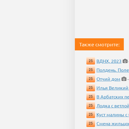
Также смотрите:
ВДНХ, 2023
25
Полдень. Пол
25
Отчий дом
25
—
Илья Великий
25
В Арбатских п
25
Лодка с ветло
25
Куст малины с
25
Смена жильцо
25