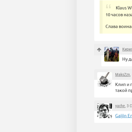
Klaus W
10 часов наз
Слава воина
Кири
Ну д
MaksZzn
,
Клип и 
такой п
yache
, 3 
Gaijin 