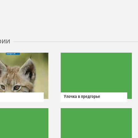
рии
Улочка в предгорье