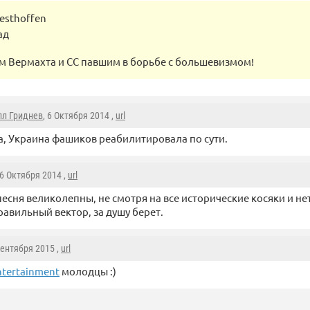
esthoffen
ад
м Вермахта и СС павшим в борьбе с большевизмом!
лл Гриднев
, 6 Октября 2014 ,
url
а, Украина фашиков реабилитировала по сути.
 6 Октября 2014 ,
url
песня великолепны, не смотря на все исторические косяки и н
равильный вектор, за душу берет.
Сентября 2015 ,
url
Entertainment
молодцы :)