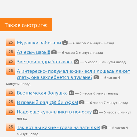
Также смотрите:
Мурашки забегали
25
— 6 часов 2 минуты назад
Аз есьм царь!!!
25
— 6 часов 2 минуты назад
Звездой подрабатывает
25
— 6 часов 3 минуты назад
А интересно- подумал ежик- если лошадь ляжет
25
спать, она захлебнется в тумане?
— 6 часов 4
минуты назад
Вьетнамская Золушка
25
— 6 часов 6 минут назад
В правый ряд с@ би с@ка!
25
— 6 часов 7 минут назад
Надо еще купальники в полоску
25
— 6 часов 8 минут
назад
Так вот вы какие - глаза на затылке!
25
— 6 часов 9
минут назад