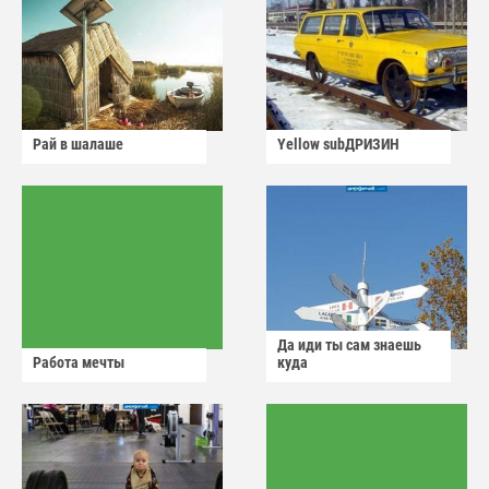
Рай в шалаше
Yellow subДРИЗИН
Да иди ты сам знаешь
Работа мечты
куда