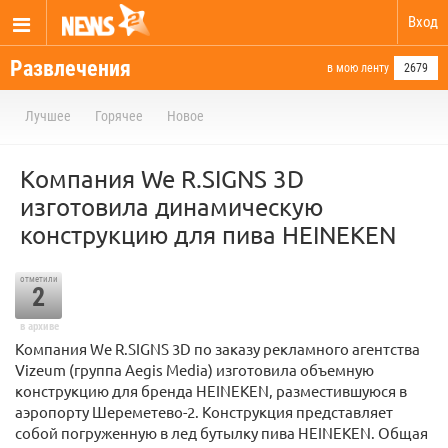
Вход
Развлечения
в мою ленту
2679
Лучшее
Горячее
Новое
Компания We R.SIGNS 3D
изготовила динамическую
конструкцию для пива HEINEKEN
отметили
2
в архиве
Компания We R.SIGNS 3D по заказу рекламного агентства
Vizeum (группа Aegis Media) изготовила объемную
конструкцию для бренда HEINEKEN, разместившуюся в
аэропорту Шереметево-2. Конструкция представляет
собой погруженную в лед бутылку пива HEINEKEN. Общая