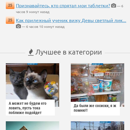
Признавайтесь, кто спрятал мои таблетки?
25
— 6
часов 9 минут назад
Как прилежный ученик вижу Девы светлый лик...
25
— 6 часов 10 минут назад
Лучшее в категории
А может не будем его
Да были же сосиски, я ж
ловить, пусть тока
помню!!
поближе подойдет