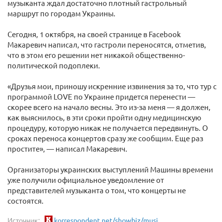
музыканта ждал достаточно плотный гастрольный
маршрут по городам Украины.
Сегодня, 1 октября, на своей странице в Facebook
Макаревич написал, что гастроли переносятся, отметив,
что в этом его решении нет никакой общественно-
политической подоплеки.
«Друзья мои, приношу искренние извинения за то, что тур с
программой LOVE по Украине придется перенести —
скорее всего на начало весны. Это из-за меня — я должен,
как выяснилось, в эти сроки пройти одну медицинскую
процедуру, которую никак не получается передвинуть. О
сроках переноса концертов сразу же сообщим. Еще раз
простите», — написал Макаревич.
Организаторы украинских выступлений Машины времени
уже получили официальное уведомление от
представителей музыканта о том, что концерты не
состоятся.
Источник:
korrespondent.net/showbiz/musi...