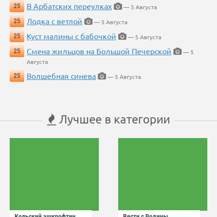
В Арбатских переулках
25
— 5 Августа
Лодка с ветлой
25
— 5 Августа
Куст малины с бабочкой
25
— 5 Августа
Смена жильцов на Большой Печерской
25
— 5
Августа
Волшебная синева
25
— 5 Августа
Лучшее в категории
Кольский ашкрофтин
Вести с Родины