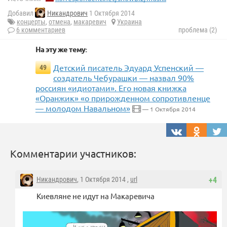
Добавил
Никандрович
1 Октября 2014
концерты
,
отмена
,
макаревич
Украина
6 комментариев
проблема (2)
На эту же тему:
Детский писатель Эдуард Успенский —
49
создатель Чебурашки — назвал 90%
россиян «идиотами». Его новая книжка
«Оранжик» «о прирожденном сопротивленце
— молодом Навальном»
— 1 Октября 2014
Комментарии участников:
Никандрович
, 1 Октября 2014 ,
url
+4
Киевляне не идут на Макаревича