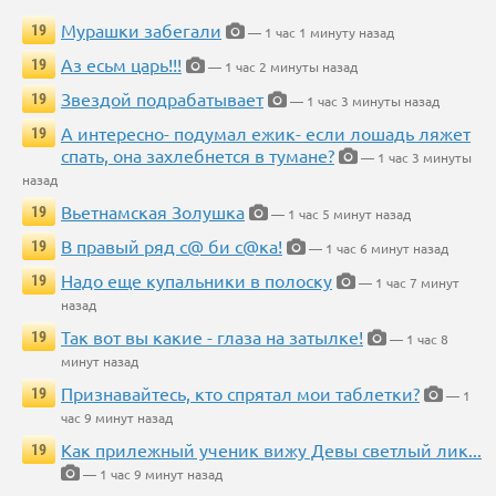
Мурашки забегали
19
— 1 час 1 минуту назад
Аз есьм царь!!!
19
— 1 час 2 минуты назад
Звездой подрабатывает
19
— 1 час 3 минуты назад
А интересно- подумал ежик- если лошадь ляжет
19
спать, она захлебнется в тумане?
— 1 час 3 минуты
назад
Вьетнамская Золушка
19
— 1 час 5 минут назад
В правый ряд с@ би с@ка!
19
— 1 час 6 минут назад
Надо еще купальники в полоску
19
— 1 час 7 минут
назад
Так вот вы какие - глаза на затылке!
19
— 1 час 8
минут назад
Признавайтесь, кто спрятал мои таблетки?
19
— 1
час 9 минут назад
Как прилежный ученик вижу Девы светлый лик...
19
— 1 час 9 минут назад