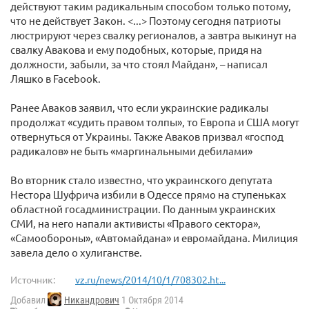
действуют таким радикальным способом только потому,
что не действует Закон. <...> Поэтому сегодня патриоты
люстрируют через свалку регионалов, а завтра выкинут на
свалку Авакова и ему подобных, которые, придя на
должности, забыли, за что стоял Майдан», – написал
Ляшко в Facebook.
Ранее Аваков заявил, что если украинские радикалы
продолжат «судить правом толпы», то Европа и США могут
отвернуться от Украины. Также Аваков призвал «господ
радикалов» не быть «маргинальными дебилами»
Во вторник стало известно, что украинского депутата
Нестора Шуфрича избили в Одессе прямо на ступеньках
областной госадминистрации. По данным украинских
СМИ, на него напали активисты «Правого сектора»,
«Самообороны», «Автомайдана» и евромайдана. Милиция
завела дело о хулиганстве.
Источник:
vz.ru/news/2014/10/1/708302.ht...
Добавил
Никандрович
1 Октября 2014