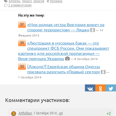
дебилы
,
ляшко
,
аваков
Украина
2 комментария
На эту же тему:
«Моя родная сестра Виктория воюет на
57
стороне террористов» — Ляшко
— 14
Февраля 2015
«Люстрация в мусорных баках — это
59
спецпроект ФСБ России. Они показывают
картинку для российской пропаганды» —
Вице-премьер Украины
— 8 Октября 2014
[Доколе?] Еврейская община Одессы
53
призвала разогнать «Правый сектор»
—
1 Октября 2014
Комментарии участников:
ArtfulSun
, 1 Октября 2014 ,
url
+2