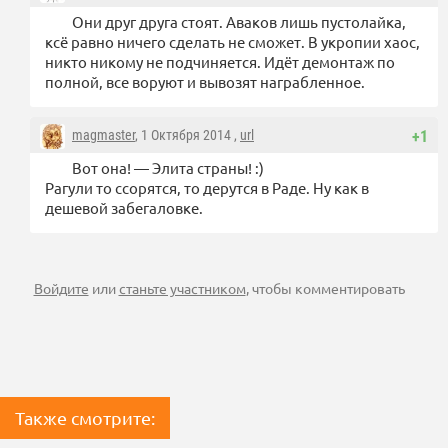
Они друг друга стоят. Аваков лишь пустолайка,
ксё равно ничего сделать не сможет. В укропии хаос,
никто никому не подчиняется. Идёт демонтаж по
полной, все воруют и вывозят награбленное.
magmaster
, 1 Октября 2014 ,
url
+1
Вот она! — Элита страны! :)
Рагули то ссорятся, то дерутся в Раде. Ну как в
дешевой забегаловке.
Войдите
или
станьте участником
, чтобы комментировать
Также смотрите: