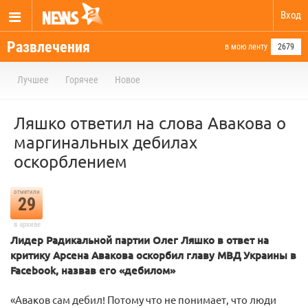
Вход
Развлечения
в мою ленту
2679
Лучшее
Горячее
Новое
Ляшко ответил на слова Авакова о
маргинальных дебилах
оскорблением
отметили
29
в архиве
Лидер Радикальной партии Олег Ляшко в ответ на
критику Арсена Авакова оскорбил главу МВД Украины в
Facebook, назвав его «дебилом»
«Аваков сам дебил! Потому что не понимает, что люди