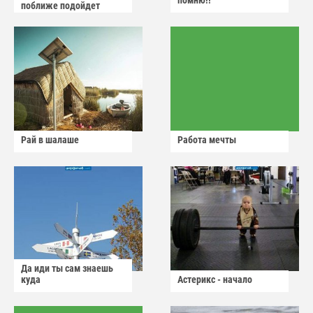
помню!!
поближе подойдет
Рай в шалаше
Работа мечты
Да иди ты сам знаешь
куда
Астерикс - начало