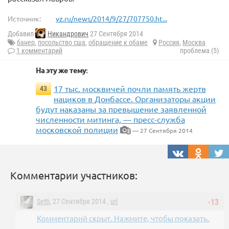
Источник:
vz.ru/news/2014/9/27/707750.ht...
Добавил
Никандрович
27 Сентября 2014
банер
,
посольство сша
,
обращение к обаме
Россия
,
Москва
1 комментарий
проблема (5)
На эту же тему:
17 тыс. москвичей почли память жертв
43
нациков в Донбассе. Организаторы акции
будут наказаны за превышение заявленной
численности митинга, — пресс-служба
московской полиции
— 27 Сентября 2014
2
Комментарии участников:
Setti
, 27 Сентября 2014 ,
url
-13
Комментарий скрыт. Нажмите, чтобы показать.