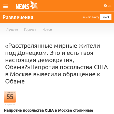
Вход
Развлечения
в мою ленту
2679
Лучшее
Горячее
Новое
«Расстрелянные мирные жители
под Донецком. Это и есть твоя
настоящая демократия,
Обама?»Напротив посольства США
в Москве вывесили обращение к
Обаме
отметили
55
в архиве
Напротив посольства США в Москве столичные