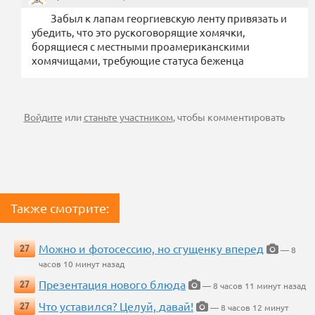
Забыл к лапам георгиевскую ленту привязать и
убедить, что это рускоговорящие хомячки,
борящиеся с местными проамериканскими
хомячищами, требующие статуса беженца
Войдите
или
станьте участником
, чтобы комментировать
Также смотрите:
Можно и фотосессию, но сгущенку вперед
27
— 8
часов 10 минут назад
Презентация нового блюда
27
— 8 часов 11 минут назад
Что уставился? Целуй, давай!
27
— 8 часов 12 минут