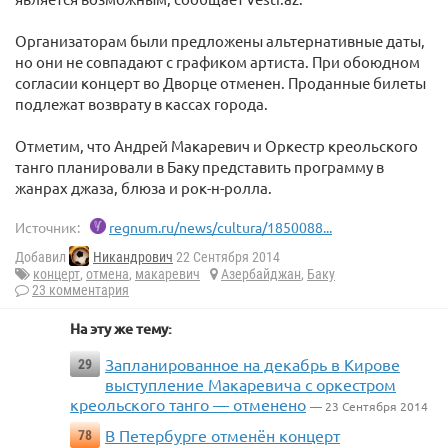
Организаторам были предложены альтернативные даты,
но они не совпадают с графиком артиста. При обоюдном
согласии концерт во Дворце отменен. Проданные билеты
подлежат возврату в кассах города.
Отметим, что Андрей Макаревич и Оркестр креольского
танго планировали в Баку представить программу в
жанрах джаза, блюза и рок-н-ролла.
Источник:
regnum.ru/news/cultura/1850088...
Добавил
Никандрович
22 Сентября 2014
концерт
,
отмена
,
макаревич
Азербайджан
,
Баку
23 комментария
На эту же тему:
Запланированное на декабрь в Кирове
29
выступление Макаревича с оркестром
креольского танго — отменено
— 23 Сентября 2014
В Петербурге отменён концерт
78