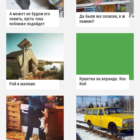
А может не будем его
Да были же сосиски, я ж
ловить, пусть тока
помню!!
поближе подойдет
Кушетка на веранде. Кос
Рай в шалаше
Коб