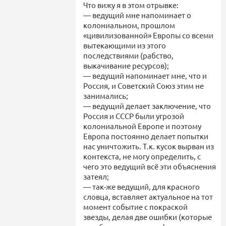
Что вижу я в этом отрывке:
— ведущий мне напоминает о
колониальном, прошлом
«цивилизованной» Европы со всеми
вытекающими из этого
последствиями (рабство,
выкачивание ресурсов);
— ведущий напоминает мне, что и
Россия, и Советский Союз этим не
занимались;
— ведущий делает заключение, что
Россия и СССР были угрозой
колониальной Европе и поэтому
Европа постоянно делает попытки
нас уничтожить. Т.к. кусок вырван из
контекста, не могу определить, с
чего это ведущий всё эти объяснения
затеял;
— так-же ведущий, для красного
словца, вставляет актуальное на тот
момент событие с покраской
звезды, делая две ошибки (которые