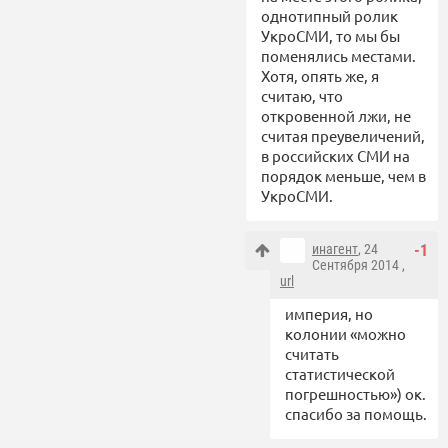
однотипный ролик
УкроСМИ, то мы бы
поменялись местами.
Хотя, опять же, я
считаю, что
откровенной лжи, не
считая преувеличений,
в российских СМИ на
порядок меньше, чем в
УкроСМИ.
инагент
, 24
-1
Сентября 2014 ,
url
империя, но
колонии «можно
считать
статистической
погрешностью») ок.
спасибо за помощь.