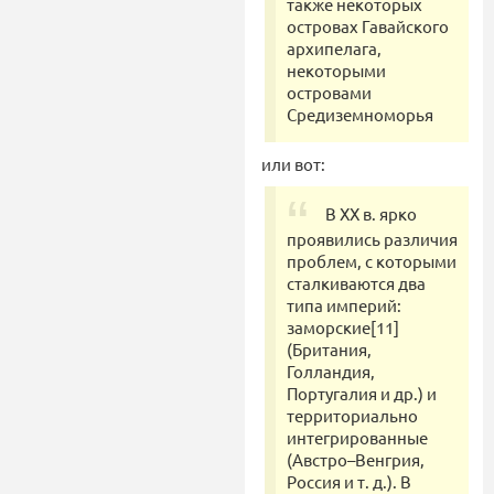
также некоторых
островах Гавайского
архипелага,
некоторыми
островами
Средиземноморья
или вот:
В XX в. ярко
проявились различия
проблем, с которыми
сталкиваются два
типа империй:
заморские[11]
(Британия,
Голландия,
Португалия и др.) и
территориально
интегрированные
(Австро–Венгрия,
Россия и т. д.). В