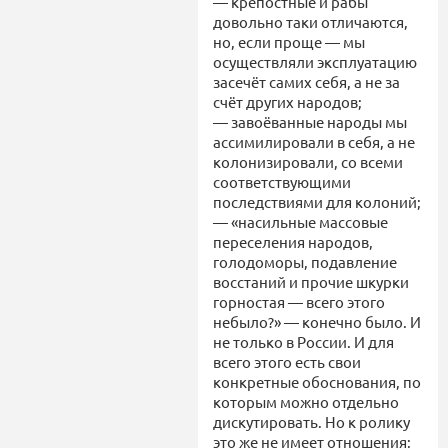
— крепостные и рабы
довольно таки отличаются,
но, если проще — мы
осуществляли эксплуатацию
засечёт самих себя, а не за
счёт других народов;
— завоёванные народы мы
ассимилировали в себя, а не
колонизировали, со всеми
соответствующими
последствиями для колоний;
— «насильные массовые
переселения народов,
голодоморы, подавление
восстаний и прочие шкурки
горностая — всего этого
небыло?» — конечно было. И
не только в России. И для
всего этого есть свои
конкретные обоснования, по
которым можно отдельно
дискутировать. Но к ролику
это же не имеет отношения;