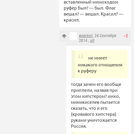
вставленный мимоходом
руфер был? — был. Флаг
вешал? — вешал. Красил? —
красил.
инагент
, 24 Сентября
-1
2014 ,
url
не имеет
никакого отношения
к руферу
тогда зачем его вообще
приплели, назвав при
этом хипстером? имхо,
миникиселев пытается
сказать, что и его
(кровавого хипстера)
руками уничтожается
Россия.