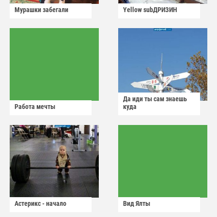
Мурашки забегали
Yellow subДРИЗИН
Да иди ты сам знаешь
Работа мечты
куда
Астерикс - начало
Вид Ялты