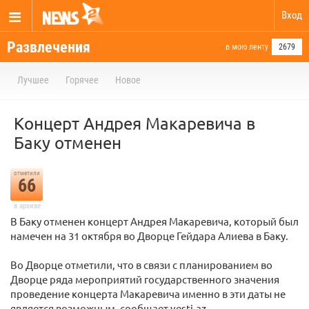
Вход
Развлечения
в мою ленту
2679
Лучшее
Горячее
Новое
Концерт Андрея Макаревича в
Баку отменен
отметили
66
в архиве
В Баку отменен концерт Андрея Макаревича, который был
намечен на 31 октября во Дворце Гейдара Алиева в Баку.
Во Дворце отметили, что в связи с планированием во
Дворце ряда мероприятий государственного значения
проведение концерта Макаревича именно в эти даты не
является возможным, сообщает vesti.az.