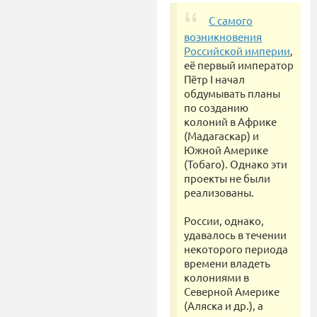
С самого
возникновения
Российской империи
,
её первый император
Пётр I начал
обдумывать планы
по созданию
колоний в Африке
(Мадагаскар) и
Южной Америке
(Тобаго). Однако эти
проекты не были
реализованы.
России, однако,
удавалось в течении
некоторого периода
времени владеть
колониями в
Северной Америке
(Аляска и др.), а