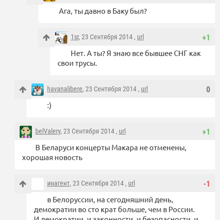
Ага, ты давно в Баку был?
1sr
, 23 Сентября 2014 ,
url
+1
Нет. А ты? Я знаю все бывшее СНГ как
свои трусы.
havanalibere
, 23 Сентября 2014 ,
url
0
:)
belValery
, 23 Сентября 2014 ,
url
+1
В Беларуси концерты Макара не отменены,
хорошая новость
инагент
, 23 Сентября 2014 ,
url
-1
в Белоруссии, на сегодняшний день,
демократии во сто крат больше, чем в России.
И демократии, и законности, и безопасности, и