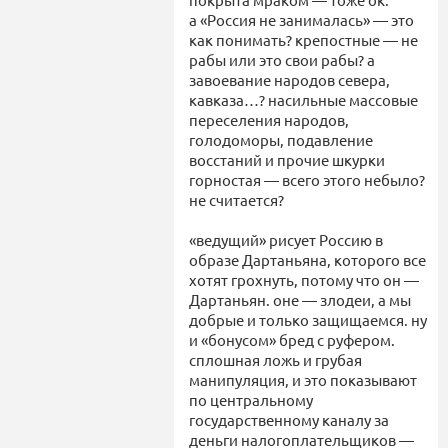
а «Россия не занималась» — это
как понимать? крепостные — не
рабы или это свои рабы? а
завоевание народов севера,
кавказа…? насильные массовые
переселения народов,
голодоморы, подавление
восстаний и прочие шкурки
горностая — всего этого небыло?
не считается?
«ведущий» рисует Россию в
образе Дартаньяна, которого все
хотят грохнуть, потому что он —
Дартаньян. оне — злодеи, а мы
добрые и только защищаемся. ну
и «бонусом» бред с руфером.
сплошная ложь и грубая
манипуляция, и это показывают
по центральному
государственному каналу за
деньги налогоплательщиков —