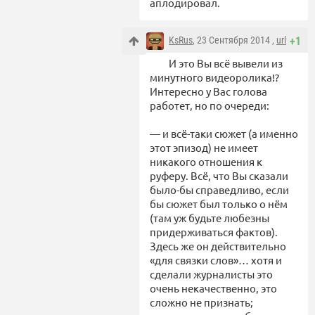
аплодировал.
KsRus
, 23 Сентября 2014 ,
url
+1
И это Вы всё вывели из
минутного видеоролика!?
Интересно у Вас голова
работет, но по очереди:
— и всё-таки сюжет (а именно
этот эпизод) не имеет
никакого отношения к
руферу. Всё, что Вы сказали
было-бы справедливо, если
бы сюжет был только о нём
(там уж будьте любезны
придерживаться фактов).
Здесь же он действительно
«для связки слов»… хотя и
сделали журналисты это
очень некачественно, это
сложно не признать;