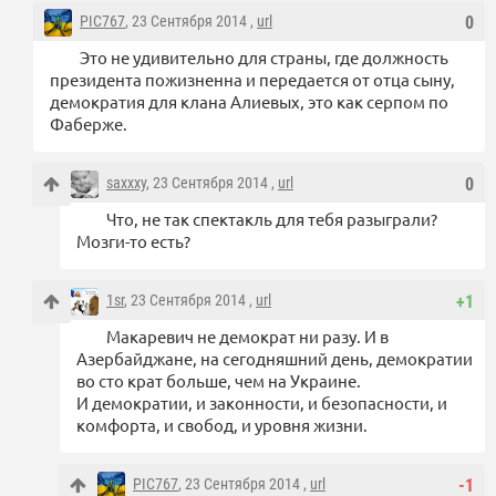
PIC767
, 23 Сентября 2014 ,
url
0
Это не удивительно для страны, где должность
президента пожизненна и передается от отца сыну,
демократия для клана Алиевых, это как серпом по
Фаберже.
saxxxy
, 23 Сентября 2014 ,
url
0
Что, не так спектакль для тебя разыграли?
Мозги-то есть?
1sr
, 23 Сентября 2014 ,
url
+1
Макаревич не демократ ни разу. И в
Азербайджане, на сегодняшний день, демократии
во сто крат больше, чем на Украине.
И демократии, и законности, и безопасности, и
комфорта, и свобод, и уровня жизни.
PIC767
, 23 Сентября 2014 ,
url
-1