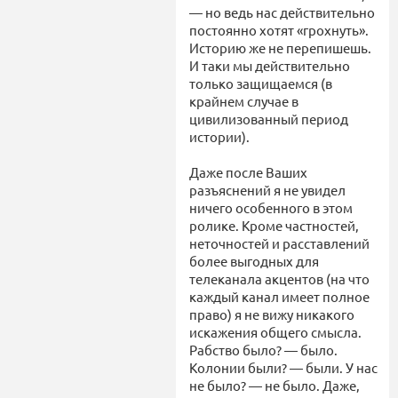
— но ведь нас действительно
постоянно хотят «грохнуть».
Историю же не перепишешь.
И таки мы действительно
только защищаемся (в
крайнем случае в
цивилизованный период
истории).
Даже после Ваших
разъяснений я не увидел
ничего особенного в этом
ролике. Кроме частностей,
неточностей и расставлений
более выгодных для
телеканала акцентов (на что
каждый канал имеет полное
право) я не вижу никакого
искажения общего смысла.
Рабство было? — было.
Колонии были? — были. У нас
не было? — не было. Даже,