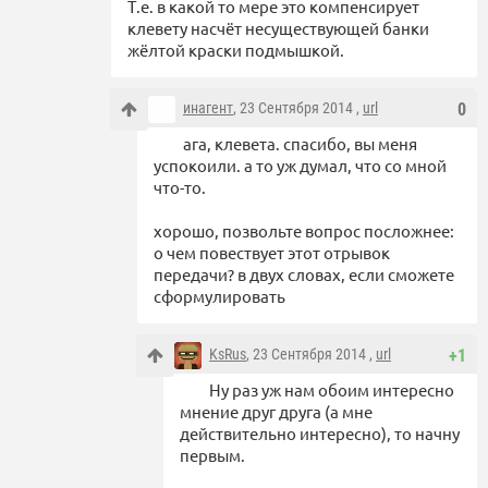
Т.е. в какой то мере это компенсирует
клевету насчёт несуществующей банки
жёлтой краски подмышкой.
инагент
, 23 Сентября 2014 ,
url
0
ага, клевета. спасибо, вы меня
успокоили. а то уж думал, что со мной
что-то.
хорошо, позвольте вопрос посложнее:
о чем повествует этот отрывок
передачи? в двух словах, если сможете
сформулировать
KsRus
, 23 Сентября 2014 ,
url
+1
Ну раз уж нам обоим интересно
мнение друг друга (а мне
действительно интересно), то начну
первым.