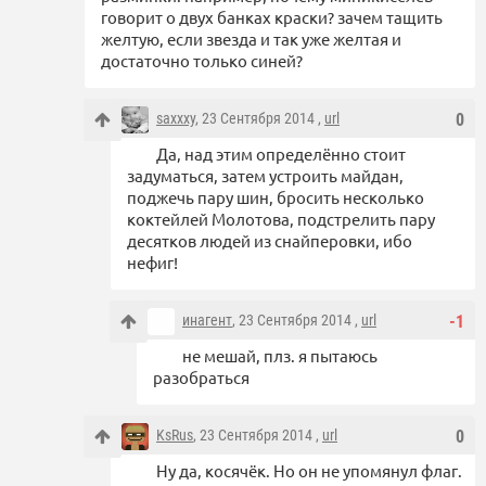
говорит о двух банках краски? зачем тащить
желтую, если звезда и так уже желтая и
достаточно только синей?
saxxxy
, 23 Сентября 2014 ,
url
0
Да, над этим определённо стоит
задуматься, затем устроить майдан,
поджечь пару шин, бросить несколько
коктейлей Молотова, подстрелить пару
десятков людей из снайперовки, ибо
нефиг!
инагент
, 23 Сентября 2014 ,
url
-1
не мешай, плз. я пытаюсь
разобраться
KsRus
, 23 Сентября 2014 ,
url
0
Ну да, косячёк. Но он не упомянул флаг.