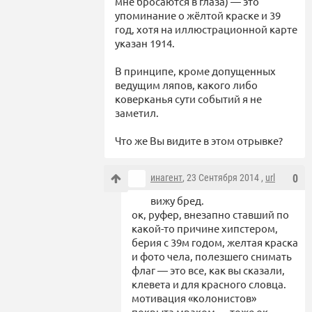
мне бросаются в глаза) — это
упоминание о жёлтой краске и 39
год, хотя на иллюстрационной карте
указан 1914.
В принципе, кроме допущенных
ведущим ляпов, какого либо
коверканья сути событий я не
заметил.
Что же Вы видите в этом отрывке?
инагент
, 23 Сентября 2014 ,
url
0
вижу бред.
ок, руфер, внезапно ставший по
какой-то причине хипстером,
берия с 39м годом, желтая краска
и фото чела, полезшего снимать
флаг — это все, как вы сказали,
клевета и для красного словца.
мотивация «колонистов»
покрыта мраком — тоже ок.