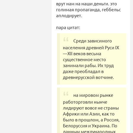
врут нам на наши деньги. это
голимая пропаганда, геббельс
аплодирует.
пара цитат:
Среди зависимого
населения древней Руси IX
—XII веков весьма
существенное место
занимали рабы. Их труд
даже преобладал в
древнерусской вотчине.
на мировом рынке
работорговли нынче
лидируют вовсе не страны
Африки или Азии, как то
было в прошлом, а Россия,
Белоруссия и Украина. По
данным международных