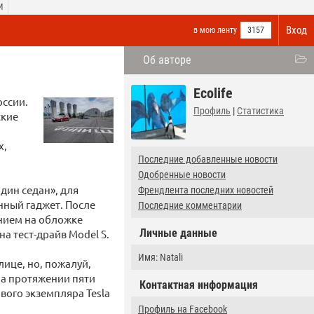
И
Вход
в мою ленту
3157
Об авторе
Ecolife
оссии.
Профиль
|
Статистика
ские
х,
Последние добавленные новости
Одобренные новости
один седан», для
Френдлента последних новостей
нный гаджет. После
Последние комментарии
ением на обложке
Личные данные
а тест-драйв Model S.
Имя: Natali
ице, но, пожалуй,
на протяжении пяти
Контактная информация
рвого экземпляра Tesla
Профиль на Facebook