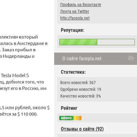
Профиль на Вконтакте
Лента на Twitter
http://facepla.net
Репутация:
ллектив» который
чалась в Амстердаме в
. Заказ прибыл в
ез Нидерланды и
О сайте facepla.net
Статистика:
Tesla Model S
ц, добился того, что
Всего новостей: 567
езут его в Россию, им
Одобрено новостей: 19
Качество новостей: 3%
,5 млн рублей, около $
Рейтинг
тся за $ 110 000.
Отзывы о сайте (92)