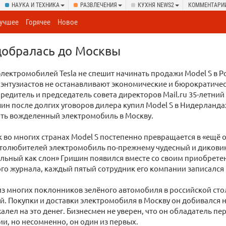
НАУКА И ТЕХНИКА
РАЗВЛЕЧЕНИЯ
КУХНЯ NEWS2
КОММЕНТАРИ
учшее
Горячее
Новое
 добралась до Москвы
лектромобилей Tesla не спешит начинать продажи Model S в Р
энтузиастов не останавливают экономические и бюрократиче
редитель и председатель совета директоров Mail.ru 35-летний
н после долгих уговоров дилера купил Model S в Нидерланда
ать вожделенный электромобиль в Москву.
ак во многих странах Model S постепенно превращается в «ещё 
втолюбителей электромобиль по-прежнему чудесный и дикови
ольный как слон» Гришин появился вместе со своим приобрет
о журнала, каждый пятый сотрудник его компании записался н
з многих поклонников зелёного автомобиля в российской стол
. Покупки и доставки электромобиля в Москву он добивался 
жалел на это денег. Бизнесмен не уверен, что он обладатель пе
сии, но несомненно, он один из первых.