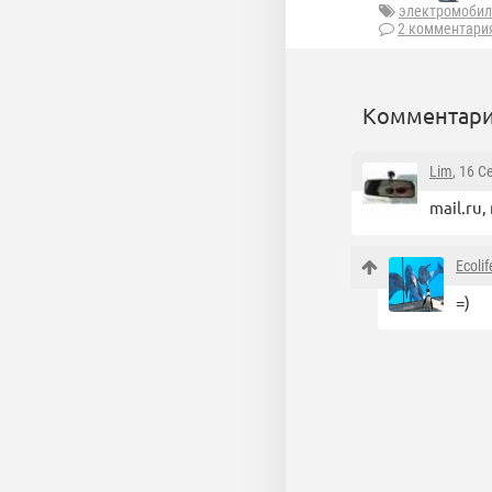
электромобил
2 комментари
Комментари
Lim
, 16 С
mail.ru
Ecolif
=)