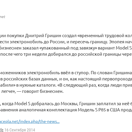
net
ции покупки Дмитрий Гришин создал «временный трудовой ко
ести электромобиль до России, и пересечь границу. Эпопея на
 бизнесмен заказал «упакованный под завязку» вариант Model S
 после чего три недели добирался до российской границы чер
моженников электромобиль ввёл в ступор. По словам Гришина 
 в российских базах данных, и он, как настоящий первопроходе
абили» в нужные каталоги. «В следующий раз, когда люди прив
 легче», — говорит бизнесмен.
, когда Model S добралась до Москвы, Гришин заплатил за неё 6
сравнения аналогичная комплектация Модель S P85 в США продаё
acepla.net/index.php/the-news...
ife
16 Сентября 2014