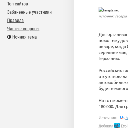
Топ сайтов
Забаненные участники
источник: facepla.
Правила
Частые вопросы
Для организа
Ночная тема
помог ему дов
январе, когда
середине мая,
Германию.
Российских та
отсутствовала
автомобиль «з
будет немного
На тот момент
180 000. Для 
Источник:
f
Добавил
Ecol