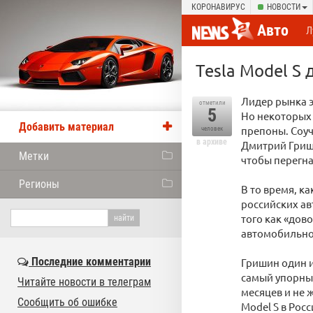
КОРОНАВИРУС
НОВОСТИ
Авто
Л
Tesla Model S
Лидер рынка э
отметили
5
Но некоторых 
Добавить материал
препоны. Соуч
человек
в архиве
Дмитрий Гриши
Метки
чтобы перегн
Регионы
В то время, к
российских а
того как «дов
автомобильног
Последние комментарии
Гришин один и
самый упорный
Читайте новости в телеграм
месяцев и не 
Сообщить об ошибке
Model S в Рос