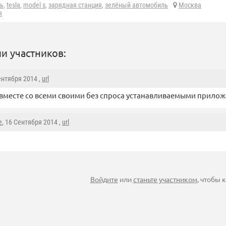
ь
,
tesla
,
model s
,
зарядная станция
,
зелёный автомобиль
Москва
я
и участников:
ентября 2014 ,
url
, вместе со всеми своими без спроса устанавливаемыми прило
e
, 16 Сентября 2014 ,
url
Войдите
или
станьте участником
, чтобы