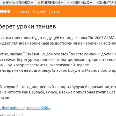
НАУКА И ТЕХНИКА
РАЗВЛЕЧЕНИЯ
КУХНЯ NEWS2
КОММЕНТАРИ
ения
Лучшее
Горячее
Новое
берет уроки танцев
в этом году снова будет ведущей и продюсером The 2007 ALM
ждает латиноамериканцев за достижения в американских фил
естно, звезда “Отчаянных домохозяек” вместе со своим другом
 сейчас берет уроки танцев, чтобы продемонстрировать свое
м шоу, которое состоится на следующей неделе.
мало времени на подготовку. Спасибо Богу, что Марио просто 
й ведущей – не единственный сюрприз будущей церемонии, в ч
аменитости как Beyonce, Prince, а также популярная группа Los 
db.com
rdev4onka.blogspot.com/200...
ka
4 Июня 2007