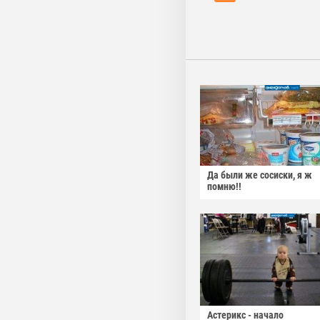
Да были же сосиски, я ж
помню!!
Астерикс - начало