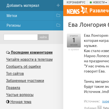
КОРОНАВИРУС
НОВОСТИ
Добавить материал
Развлеч
Метки
Ева Лонгория 
Регионы
Ева Лонгория 
отметил
1
которая награ
музыке.
человек
в архиве
Как стало изв
Последние комментарии
Марио Лопесом
Читайте новости в телеграм
на празднично
“У нас очень 
Сообщить об ошибке
говорит Ева.
Топ сайтов
Забаненные участники
Танец звездно
будут такие зн
Правила
Источник .im
Частые вопросы
Источник:
supe
Ночная тема
Добавил
Tata