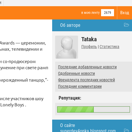
И
Вход
в мою ленту
2679
Об авторе
Tataka
A Awards — церемонии,
Профиль
|
Статистика
ьмах, телевидении и
 и со-продюсером
 умение при свете рамп
Последние добавленные новости
Одобренные новости
прирожденный танцор,”-
Френдлента последних новостей
Последние комментарии
Репутация:
исле участников шоу
Lonely Boys .
О сайте
superdev4onka.blogspot.com