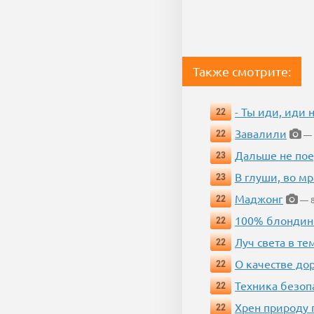
Также смотрите:
- Ты иди, иди 
22
Завалили
22
— 
Дальше не пое
23
В глуши, во мр
23
Маджонг
22
— 8
100% блондин
22
Луч света в те
22
О качестве до
22
Техника безопас
22
Хрен природу 
22