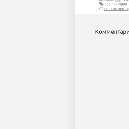
ева лонгория
нет коммента
Комментари