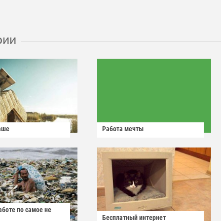
рии
аше
Работа мечты
аботе по самое не
Бесплатный интернет