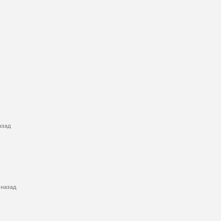
азад
 назад