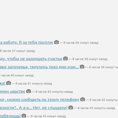
на работу. Я за тебя посплю
— 8 часов 36 минут назад
8 часов 37 минут назад
ду, чтобы не разрушать счастья
— 8 часов 38 минут назад
аке заточенья, тянулись тихо дни мои...
— 8 часов 39 минут н
 часов 40 минут назад
ка!
— 8 часов 41 минуту назад
мном царстве
— 8 часов 42 минуты назад
рог, можно сообщить по этому телефону
— 8 часов 42 минуты
ности?.. А-а-а... Нет, не слышали!
— 8 часов 43 минуты назад
победишь!
— 8 часов 45 минут назад