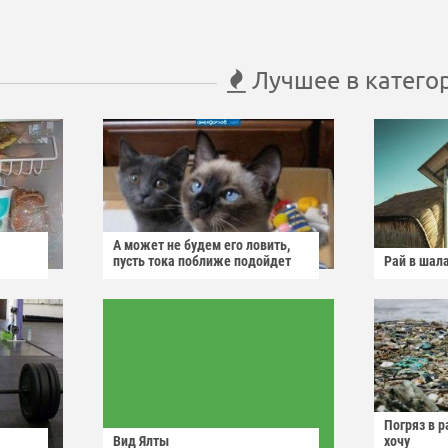
Лучшее в катего
А может не будем его ловить,
пусть тока поближе подойдет
Рай в шал
Погряз в р
Вид Ялты
хочу