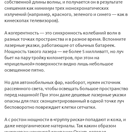
собственной длины волны, и получается он в результате
смешения как минимум трех монохроматических
излучений (например, красного, зеленого и синего — как в
кинескопах телевизоров).
А когерентность — это синхронность колебаний волн в
разных точках пространства и в разное время. Вспомните
лазерные указки, работающие от обычных батареек.
Мощность такого лазера — не более 5 милливатт, но луч
бьет на пару-тройку километров, при этом на
«прицельной» поверхности видно лишь небольшое
освещенное пятно.
Но для автомобильных фар, наоборот, нужен источник
рассеянного света, чтобы освещать большое пространство
перед машиной! При этом даже дешевые лазерные указки
опасны для глаз: сконцентрированный в одной точке луч
бесповоротно повреждает клетки сетчатки.
А с ростом мощности в «группу риска» попадают и кожа, и
даже неорганические материалы. Так каким образом
инженерам немецкой компании Osram, которая