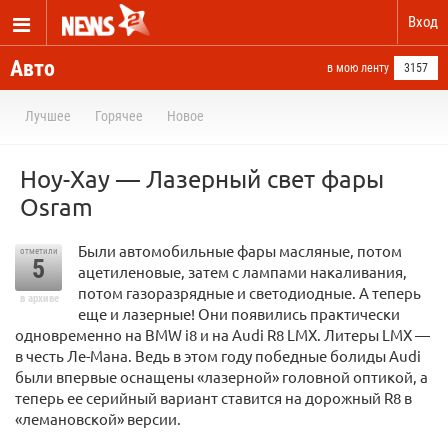
Вход
Авто
в мою ленту
3157
Лучшее
Горячее
Новое
Ноу-Хау — Лазерный свет фары
Osram
Были автомобильные фары масляные, потом
отметили
5
ацетиленовые, затем с лампами накаливания,
потом газоразрядные и светодиодные. А теперь
в архиве
еще и лазерные! Они появились практически
одновременно на BMW i8 и на Audi R8 LMX. Литеры LMX —
в честь Ле-Мана. Ведь в этом году победные болиды Audi
были впервые оснащены «лазерной» головной оптикой, а
теперь ее серийный вариант ставится на дорожный R8 в
«лемановской» версии.