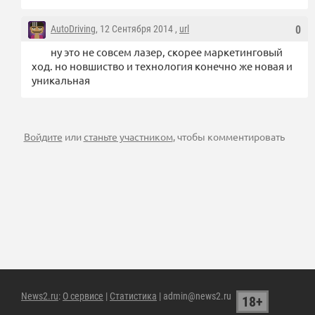
AutoDriving
, 12 Сентября 2014 ,
url
0
ну это не совсем лазер, скорее маркетинговый
ход. но новшиство и технология конечно же новая и
уникальная
Войдите
или
станьте участником
, чтобы комментировать
News2.ru
:
О сервисе
|
Статистика
| admin@news2.ru
18+