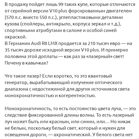
В продажу пойдет лишь 99 таких купе, которые отличаются
от серийной версии V10 plus форсированным двигателем
(570 л.с. вместо 550 л.с.), углепластиковыми деталями
кузова (спойлеры, антикрыло, корпуса зеркал и т.д.),
спортивными атрибутами в салоне и особой синей
окраской.
В Германии Audi R8 LMX продается за 210 тысяч евро — на
35 тысяч дороже исходной версии V10 plus. И примерно
половина этой доплаты — как раз за «лазерный» свет!
Почему в кавычках?
Что такое лазер? Если коротко, то это квантовый
генератор, вырабатывающий излучение оптического
диапазона с недостижимой для других источников света
монохроматичностью и когерентностью.
Монохроматичность, то есть постоянство цвета луча, — это
следствие фиксированной длины волны. То есть лазерный
луч может быть или красным, или синим, или… Но никак
не белым, поскольку белый свет, который и нужен для
освещения дороги, — ахроматический. У белого света нет