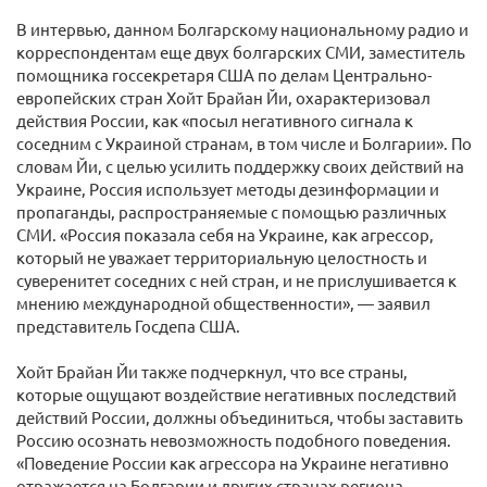
В интервью, данном Болгарскому национальному радио и
корреспондентам еще двух болгарских СМИ, заместитель
помощника госсекретаря США по делам Центрально-
европейских стран Хойт Брайан Йи, охарактеризовал
действия России, как «посыл негативного сигнала к
соседним с Украиной странам, в том числе и Болгарии». По
словам Йи, с целью усилить поддержку своих действий на
Украине, Россия использует методы дезинформации и
пропаганды, распространяемые с помощью различных
СМИ. «Россия показала себя на Украине, как агрессор,
который не уважает территориальную целостность и
суверенитет соседних с ней стран, и не прислушивается к
мнению международной общественности», — заявил
представитель Госдепа США.
Хойт Брайан Йи также подчеркнул, что все страны,
которые ощущают воздействие негативных последствий
действий России, должны объединиться, чтобы заставить
Россию осознать невозможность подобного поведения.
«Поведение России как агрессора на Украине негативно
отражается на Болгарии и других странах региона.