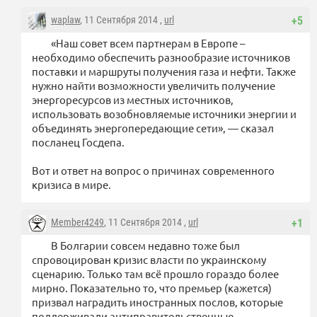
waplaw
, 11 Сентября 2014 ,
url
+5
«Наш совет всем партнерам в Европе –
необходимо обеспечить разнообразие источников
поставки и маршруты получения газа и нефти. Также
нужно найти возможности увеличить получение
энергоресурсов из местных источников,
использовать возобновляемые источники энергии и
объединять энергопередающие сети», — сказал
посланец Госдепа.
Вот и ответ на вопрос о причинах современного
кризиса в мире.
Member4249
, 11 Сентября 2014 ,
url
+1
В Болгарии совсем недавно тоже был
спровоцирован кризис власти по украинскому
сценарию. Только там всё прошло гораздо более
мирно. Показательно то, что премьер (кажется)
призвал наградить иностранных послов, которые
поддерживали антиправительственные