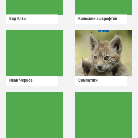
Вид Ялты
Кольский ашкрофтин
Иван Чернов
Симпатяги