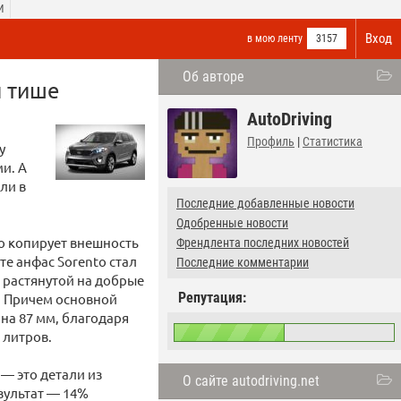
И
Вход
в мою ленту
3157
Об авторе
и тише
AutoDriving
Профиль
|
Статистика
у
и. А
ли в
Последние добавленные новости
Одобренные новости
о копирует внешность
Френдлента последних новостей
те анфас Sorento стал
Последние комментарии
с растянутой на добрые
Репутация:
). Причем основной
на 87 мм, благодаря
 литров.
 — это детали из
О сайте autodriving.net
зультат — 14%