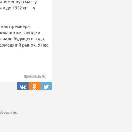
наряженную массу
 и до 1952 кг — у
йская премьера
риканском заводе в
начало будущего года.
 домашний рынок. У нас
проблема (6)
добавлено