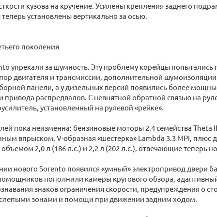
сткости кузова на кручение. Усилены крепления заднего подра
теперь установлены вертикально за осью.
ретьего поколения
nto упрекали за шумность. Эту проблему корейцы попытались
пор двигателя и трансмиссии, дополнительной шумоизоляции
борной панели, а у дизельных версий появились более мощны
и привода распредвалов. С невнятной обратной связью на рул
усилитель, установленный на рулевой «рейке».
лей пока неизменна: бензиновые моторы 2.4 семейства Theta I
ным впрыском, V-образная «шестерка» Lambda 3.3 MPI, плюс 
объемом 2,0 л (186 л.с.) и 2,2 л (202 л.с.), отвечающие теперь 
нии нового Sorento появился «умный» электропривод двери ба
помощников пополнили камеры кругового обзора, адаптивный
знавания знаков ограничения скорости, предупреждения о ст
, слепыми зонами и помощи при движении задним ходом.