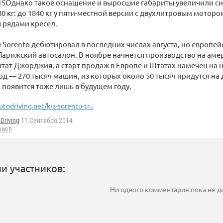
015Однако такое оснащение и выросшие габариты увеличили с
80 кг: до 1840 кг у пяти-местной версии с двухлитровым мотором
 рядами кресел.
 Sorento дебютировал в последних числах августа, но европе
Парижский автосалон. В ноябре начнется производство на аме
штат Джорджия, а старт продаж в Европе и Штатах намечен на 
год — 270 тысяч машин, из которых около 50 тысяч придутся на
 появится тоже лишь в будущем году.
utodriving.net/kia-sorento-tr...
Driving
11 Сентября 2014
риев
и участников:
Ни одного комментария пока не 