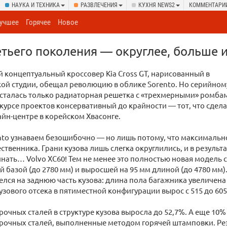
НАУКА И ТЕХНИКА
РАЗВЛЕЧЕНИЯ
КУХНЯ NEWS2
КОММЕНТАРИ
учшее
Горячее
Новое
ретьего поколения — округлее, больше 
концептуальный кроссовер Kia Cross GT, нарисованный в
ой студии, обещал революцию в облике Sorento. Но серийном
сталась только радиаторная решетка с «трехмерными» ромбам
курсе проектов консервативный до крайности — тот, что сдела
йн-центре в корейском Хвасонге.
nto узнаваем безошибочно — но лишь потому, что максимальн
ственника. Грани кузова лишь слегка округлились, и в результа
нать… Volvo ХС60! Тем не менее это полностью новая модель 
й базой (до 2780 мм) и выросшей на 95 мм длиной (до 4780 мм
лся на заднюю часть кузова: длина пола багажника увеличена 
узового отсека в пятиместной конфигурации вырос с 515 до 605
очных сталей в структуре кузова выросла до 52,7%. А еще 10%
рочных сталей, выполненные методом горячей штамповки. Ре