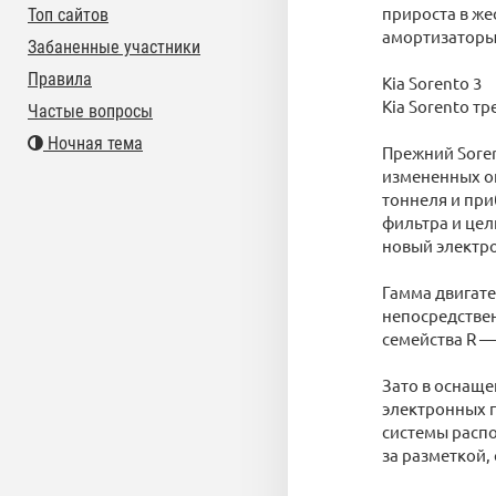
прироста в же
Топ сайтов
амортизаторы 
Забаненные участники
Правила
Kia Sorento 3
Kia Sorento т
Частые вопросы
Ночная тема
Прежний Sore
измененных о
тоннеля и при
фильтра и цел
новый электро
Гамма двигате
непосредствен
семейства R — 
Зато в оснаще
электронных 
системы распо
за разметкой