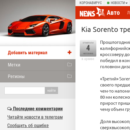
КОРОНАВИРУС
НОВОСТИ
Авто
Л
Kia Sorento т
Прошлогодний 
отметили
4
калифорнийск
Добавить материал
кроссоверу до
человека
в архиве
победил в кон
Метки
головном диза
Регионы
«Третий» Sore
своего предше
чем-то напоми
80 мм колесно
прирост прише
Последние комментарии
чему объем гр
Читайте новости в телеграм
Доля высокопр
Сообщить об ошибке
сверхвысокоп