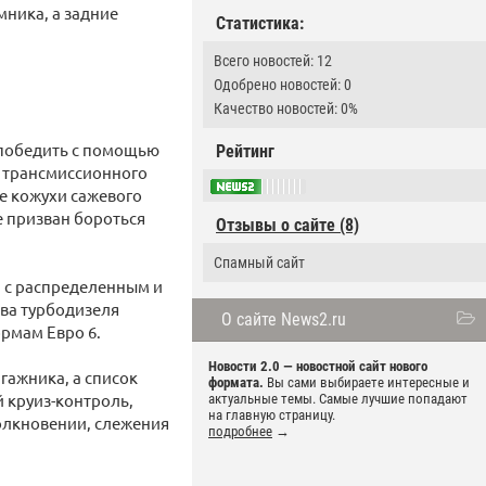
мника, а задние
Статистика:
Всего новостей: 12
Одобрено новостей: 0
Качество новостей: 0%
 победить с помощью
Рейтинг
 трансмиссионного
е кожухи сажевого
е призван бороться
Отзывы о сайте (8)
Спамный сайт
I с распределенным и
два турбодизеля
О сайте News2.ru
нормам Евро 6.
Новости 2.0 — новостной сайт нового
гажника, а список
формата.
Вы сами выбираете интересные и
 круиз-контроль,
актуальные темы. Самые лучшие попадают
на главную страницу.
олкновении, слежения
подробнее
→