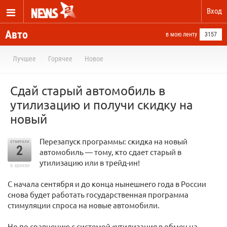
Вход
Авто
в мою ленту
3157
Лучшее
Горячее
Новое
Сдай старый автомобиль в
утилизацию и получи скидку на
новый
Перезапуск программы: скидка на новый
отметили
2
автомобиль — тому, кто сдает старый в
утилизацию или в трейд-ин!
в архиве
С начала сентября и до конца нынешнего года в России
снова будет работать государственная программа
стимуляции спроса на новые автомобили.
Но по сравнению с системой «утилизация в обмен на