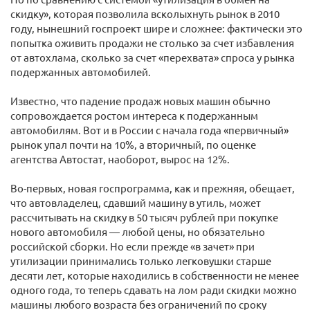
скидку», которая позволила всколыхнуть рынок в 2010
году, нынешний госпроект шире и сложнее: фактически это
попытка оживить продажи не столько за счет избавления
от автохлама, сколько за счет «перехвата» спроса у рынка
подержанных автомобилей.
Известно, что падение продаж новых машин обычно
сопровождается ростом интереса к подержанным
автомобилям. Вот и в России с начала года «первичный»
рынок упал почти на 10%, а вторичный, по оценке
агентства Автостат, наоборот, вырос на 12%.
Во-первых, новая госпрограмма, как и прежняя, обещает,
что автовладелец, сдавший машину в утиль, может
рассчитывать на скидку в 50 тысяч рублей при покупке
нового автомобиля — любой цены, но обязательно
российской сборки. Но если прежде «в зачет» при
утилизации принимались только легковушки старше
десяти лет, которые находились в собственности не менее
одного года, то теперь сдавать на лом ради скидки можно
машины любого возраста без ограничений по сроку