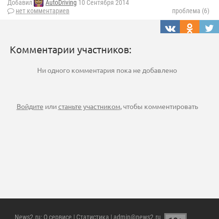
Добавил
AutoDriving
10 Сентября 2014
нет комментариев
проблема (6)
Комментарии участников:
Ни одного комментария пока не добавлено
Войдите
или
станьте участником
, чтобы комментировать
News2.ru
:
О сервисе
|
Статистика
| admin@news2.ru