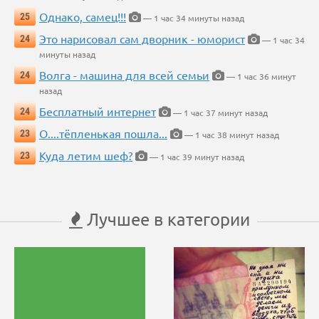
Однако, самец!!!
25
— 1 час 34 минуты назад
Это нарисовал сам дворник - юморист
24
— 1 час 34
минуты назад
Волга - машина для всей семьи
24
— 1 час 36 минут
назад
Бесплатный интернет
24
— 1 час 37 минут назад
О....тёпленькая пошла...
23
— 1 час 38 минут назад
Куда летим шеф?
23
— 1 час 39 минут назад
Лучшее в категории