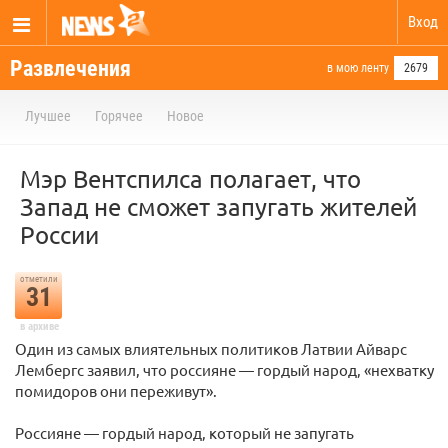
Вход
Развлечения
в мою ленту
2679
Лучшее
Горячее
Новое
Мэр Вентспилса полагает, что
Запад не сможет запугать жителей
России
отметили
31
в архиве
Один из самых влиятельных политиков Латвии Айварс
Лембергс заявил, что россияне — гордый народ, «нехватку
помидоров они переживут».
Россияне — гордый народ, который не запугать