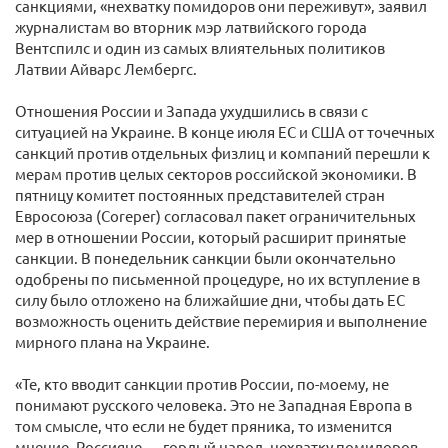
санкциями, «нехватку помидоров они переживут», заявил
журналистам во вторник мэр латвийского города
Вентспилс и один из самых влиятельных политиков
Латвии Айварс Лембергс.
Отношения России и Запада ухудшились в связи с
ситуацией на Украине. В конце июля ЕС и США от точечных
санкций против отдельных физлиц и компаний перешли к
мерам против целых секторов российской экономики. В
пятницу комитет постоянных представителей стран
Евросоюза (Coreper) согласовал пакет ограничительных
мер в отношении России, который расширит принятые
санкции. В понедельник санкции были окончательно
одобрены по письменной процедуре, но их вступление в
силу было отложено на ближайшие дни, чтобы дать ЕС
возможность оценить действие перемирия и выполнение
мирного плана на Украине.
«Те, кто вводит санкции против России, по-моему, не
понимают русского человека. Это не Западная Европа в
том смысле, что если не будет пряника, то изменится
мнение. Россияне — гордый народ, нехватку помидоров