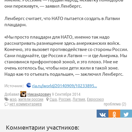
они переживут», — заявил Лембергс.
Лембергс считает, что НАТО пытается создать в Латвии
плацдарм.
«Мы просто плацдарм для НАТО, именно так надо
рассматривать размещение здесь американских войск.
Конечно, это вызовет противодействие со стороны России.
Сами подумайте, где Россия и Латвия — и где Америка. Мы
становимся прифронтовой зоной, и это плохо. Мне не
очень хотелось бы, чтобы мои дети жили в такой зоне.
Надо как-то отъехать подальше», — заключил Лембергс.
Источник:
ria.ru/world/20140909/10233895...
Добавил
Никандрович
9 Сентября 2014
мэр
,
жители россии
Сша
,
Россия
,
Латвия
,
Евросоюз
нет комментариев
проблема (2)
Комментарии участников: