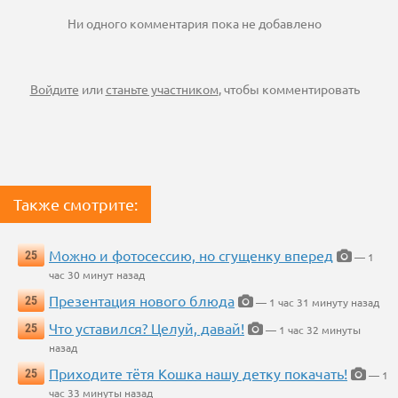
Ни одного комментария пока не добавлено
Войдите
или
станьте участником
, чтобы комментировать
Также смотрите:
Можно и фотосессию, но сгущенку вперед
25
— 1
час 30 минут назад
Презентация нового блюда
25
— 1 час 31 минуту назад
Что уставился? Целуй, давай!
25
— 1 час 32 минуты
назад
Приходите тётя Кошка нашу детку покачать!
25
— 1
час 33 минуты назад