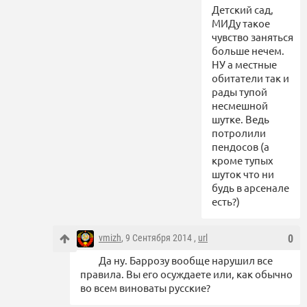
Детский сад,
МИДу такое
чувство заняться
больше нечем.
НУ а местные
обитатели так и
рады тупой
несмешной
шутке. Ведь
потролили
пендосов (а
кроме тупых
шуток что ни
будь в арсенале
есть?)
vmizh
, 9 Сентября 2014 ,
url
0
Да ну. Баррозу вообще нарушил все
правила. Вы его осуждаете или, как обычно
во всем виноваты русские?