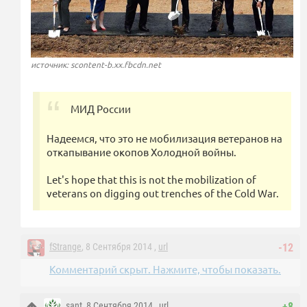
источник: scontent-b.xx.fbcdn.net
МИД России
Надеемся, что это не мобилизация ветеранов на
откапывание окопов Холодной войны.
Let's hope that this is not the mobilization of
veterans on digging out trenches of the Cold War.
fStrange
, 8 Сентября 2014 ,
url
-12
Комментарий скрыт. Нажмите, чтобы показать.
sant
, 8 Сентября 2014 ,
url
+8