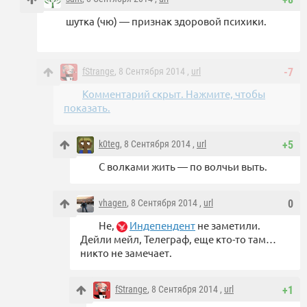
шутка (чю) — признак здоровой психики.
fStrange
, 8 Сентября 2014 ,
url
-7
Комментарий скрыт. Нажмите, чтобы
показать.
k0teg
, 8 Сентября 2014 ,
url
+5
С волками жить — по волчьи выть.
vhagen
, 8 Сентября 2014 ,
url
0
Не,
Индепендент
не заметили.
Дейли мейл, Телеграф, еще кто-то там…
никто не замечает.
fStrange
, 8 Сентября 2014 ,
url
+1