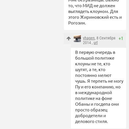
то, что МИД не должен
выглядеть клоуном. Для
этого Жириновский есть и
Рогозин.
vhagen
, 8 Сентября
+1
2014 ,
url
В первую очередь в
большой политике
клоуны не те, кто
шутят, а те, кто
постоянно мелют
чушь. Я терпеть не могу
Пу и его компанию, но
в международной
политике на фоне
Обамы и госдепа они
просто образец
добродетели и
делового стиля.