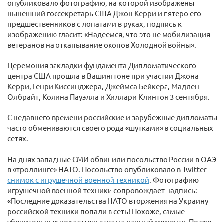
опубликовало фотографию, на которой изображены
нынешний госсекретарь США Джон Керри и пятеро его
предшественников с лопатами в руках, подпись к
изображению гласит: «Надеемся, что это не мобилизация
ветеранов на откапывание окопов Холодной войны».
Церемония закладки фундамента Дипломатического
центра США прошла в Вашингтоне при участии Джона
Керри, Генри Киссинджера, Джеймса Бейкера, Мадлен
Олбрайт, Колина Пауэлла и Хиллари Клинтон 3 сентября.
С недавнего времени российские и зарубежные дипломаты
часто обмениваются своего рода «шутками» в социальных
сетях.
На днях западные СМИ обвинили посольство России в ОАЭ
в «троллинге» НАТО. Посольство опубликовало в Twitter
снимок с игрушечной военной техникой
. Фотографию
игрушечной военной техники сопровождает надпись:
«Последние доказательства НАТО вторжения на Украину
российской техники попали в сеть! Похоже, самые
убедительные доказательства на данный момент». Позже