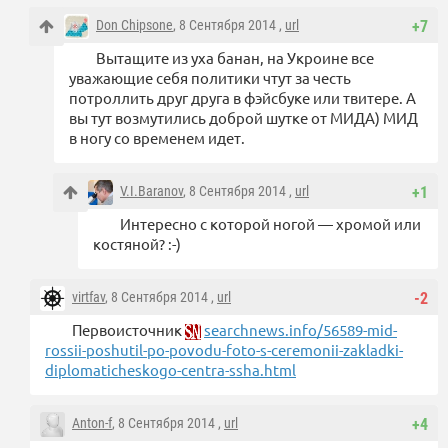
Don Chipsone
, 8 Сентября 2014 ,
url
+7
Вытащите из уха банан, на Укроине все
уважающие себя политики чтут за честь
потроллить друг друга в фэйсбуке или твитере. А
вы тут возмутились доброй шутке от МИДА) МИД
в ногу со временем идет.
V.I.Baranov
, 8 Сентября 2014 ,
url
+1
Интересно с которой ногой — хромой или
костяной? :-)
virtfav
, 8 Сентября 2014 ,
url
-2
Первоисточник
searchnews.info/56589-mid-
rossii-poshutil-po-povodu-foto-s-ceremonii-zakladki-
diplomaticheskogo-centra-ssha.html
Anton-f
, 8 Сентября 2014 ,
url
+4