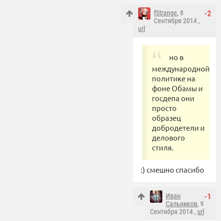
fStrange
, 8
-2
Сентября 2014 ,
url
но в
международной
политике на
фоне Обамы и
госдепа они
просто
образец
добродетели и
делового
стиля.
:) смешно спасибо
Иван
-1
Сальников
, 9
Сентября 2014 ,
url