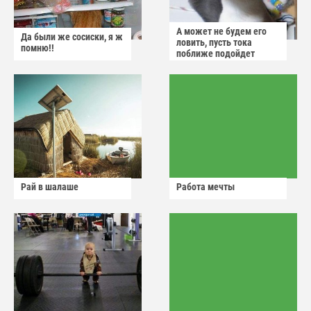
А может не будем его
Да были же сосиски, я ж
ловить, пусть тока
помню!!
поближе подойдет
Рай в шалаше
Работа мечты