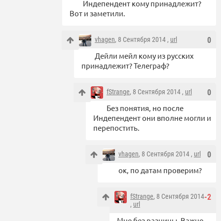
Индепендент кому принадлежит?
Вот и заметили.
vhagen
, 8 Сентября 2014 ,
url
0
Дейли мейл кому из русских
принадлежит? Телеграф?
fStrange
, 8 Сентября 2014 ,
url
0
Без понятия, но после
Индепендент они вполне могли и
перепостить.
vhagen
, 8 Сентября 2014 ,
url
0
ок, по датам проверим?
fStrange
, 8 Сентября 2014
-2
,
url
Мне без разницы. Важно