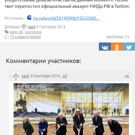
твит перепостил официальный аккаунт МИДа РФ в Twitter.
Источник:
ria.ru/world/20140908/10232682...
Добавил
sant
8 Сентября 2014
мид рф
,
закладка
19 комментариев
проблема (1)
Комментарии участников:
sant
, 8 Сентября 2014 ,
url
+6