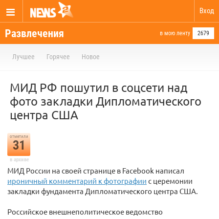
Вход
Развлечения
в мою ленту
2679
Лучшее
Горячее
Новое
МИД РФ пошутил в соцсети над
фото закладки Дипломатического
центра США
отметили
31
в архиве
МИД России на своей странице в Facebook написал
ироничный комментарий к фотографии
с церемонии
закладки фундамента Дипломатического центра США.
Российское внешнеполитическое ведомство