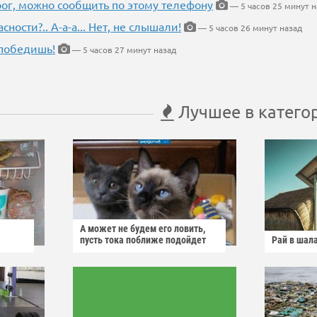
рог, можно сообщить по этому телефону
— 5 часов 25 минут н
ности?.. А-а-а... Нет, не слышали!
— 5 часов 26 минут назад
победишь!
— 5 часов 27 минут назад
Лучшее в катего
А может не будем его ловить,
пусть тока поближе подойдет
Рай в шал