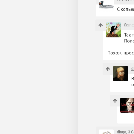
С копье
Serge
Так 
Поис
Похож, прост
d
В
о
dinga
, 3 