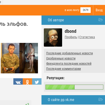
И
Вход
в мою ленту
2679
Об авторе
ль эльфов.
dbond
Профиль
|
Статистика
Последние добавленные новости
Одобренные новости
Френдлента последних новостей
Последние комментарии
Репутация:
О сайте pp.vk.me
+3