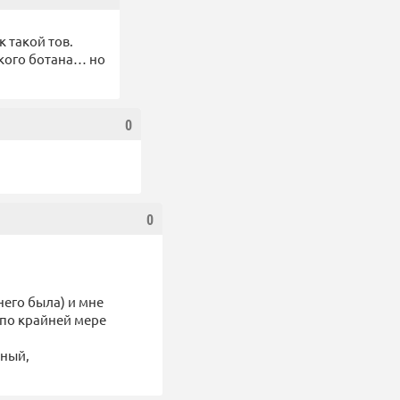
к такой тов.
акого ботана… но
0
0
 него была) и мне
, по крайней мере
нный,