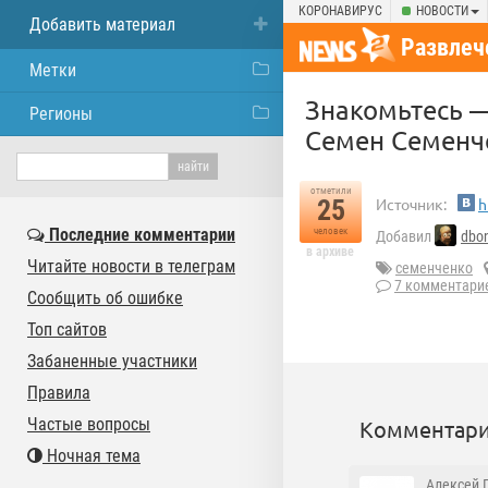
КОРОНАВИРУС
НОВОСТИ
Добавить материал
Развлеч
Метки
Знакомьтесь —
Регионы
Семен Семенч
отметили
25
Источник:
h
Последние комментарии
человек
Добавил
dbo
в архиве
Читайте новости в телеграм
семенченко
7 комментари
Сообщить об ошибке
Топ сайтов
Забаненные участники
Правила
Частые вопросы
Комментари
Ночная тема
Алексей 