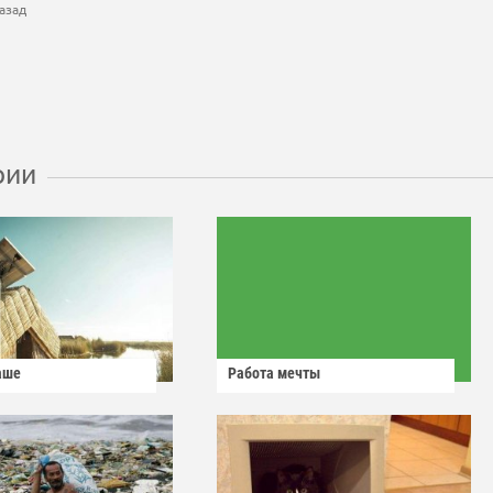
азад
рии
аше
Работа мечты