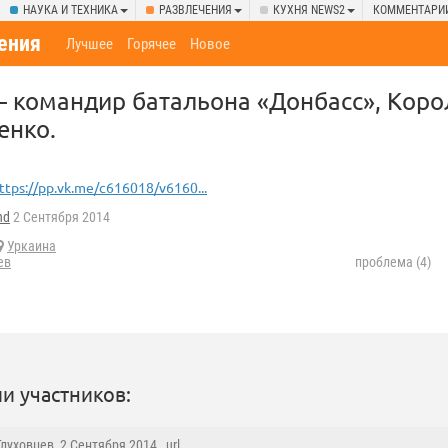
НАУКА И ТЕХНИКА
РАЗВЛЕЧЕНИЯ
КУХНЯ NEWS2
КОММЕНТАРИ
ения
Лучшее
Горячее
Новое
 командир батальона «Донбасс», Коро
енко.
ttps://pp.vk.me/c616018/v6160...
nd
2 Сентября 2014
Уркаина
ев
проблема (4)
и участников:
Глуховцев
, 2 Сентября 2014 ,
url