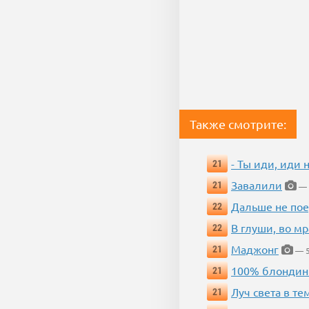
Также смотрите:
- Ты иди, иди 
21
Завалили
21
— 
Дальше не пое
22
В глуши, во мр
22
Маджонг
21
— 5
100% блондин
21
Луч света в те
21