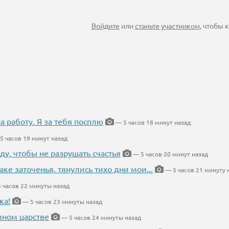
Войдите
или
станьте участником
, чтобы
на работу. Я за тебя посплю
— 5 часов 18 минут назад
5 часов 19 минут назад
ду, чтобы не разрушать счастья
— 5 часов 20 минут назад
аке заточенья, тянулись тихо дни мои...
— 5 часов 21 минуту 
 часов 22 минуты назад
ка!
— 5 часов 23 минуты назад
мном царстве
— 5 часов 24 минуты назад