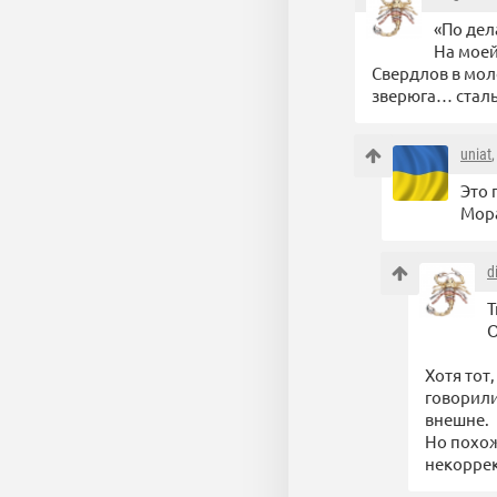
«По дела
На моей
Свердлов в мол
зверюга… стал
uniat
Это 
Мора
d
Т
О
Хотя тот
говорили
внешне.
Но похож
некоррек