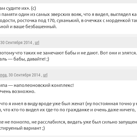
м судите их». (с)
 памяти один из самых зверских вояк, что я видел, выглядел ка
одости, росточка под 170, суханький, в очечках с морденкой т
ьной и ваше безбашенный.
, 30 Сентября 2014 ,
url
потому что таких не замечают бабы и не дают. Вот они и злятся.
ль — бабы, давайте! ;)
inga
, 30 Сентября 2014 ,
url
ипа — наполеоновский комплекс!
чень возможно.
, что я имел в виду вроде уже был женат (ну постоянная точно у
, что кто-то видел их где-то по гражданке и очень даже ничего
е не помогло, не расслабился, видать уже был сильно запуще
тируемый вариант ;)