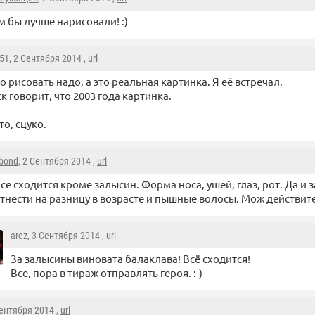
м бы лучше нарисовали! :)
51
, 2 Сентября 2014 ,
url
то рисовать надо, а это реальная картинка. Я её встречал.
к говорит, что 2003 года картинка.
о, сцуко.
bond
, 2 Сентября 2014 ,
url
се сходится кроме залысин. Форма носа, ушей, глаз, рот. Да 
тнести на разницу в возрасте и пышные волосы. Мож действит
arez
, 3 Сентября 2014 ,
url
За залысины виновата балаклава! Всё сходится!
Все, пора в тираж отправлять героя. :-)
Сентября 2014 ,
url