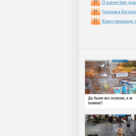
О качестве до
21
Техника безопас
21
Хрен природу 
21
Да были же сосиски, я ж
помню!!