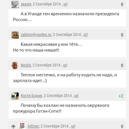
saxxxy
, 2 Сентября 2014 ,
url
0
А в Уганде тем временем назначили президента
России…
zabirov@yandex.ru
, 2 Сентября 2014 ,
url
0
Какая некрасивая у них тётя…
Не то что наша-мяша!!!
Nezloi
, 2 Сентября 2014 ,
url
0
Теплое местечко, и на работу ходить не надо, и
зарплата идет..:)
Костя Бодня
, 2 Сентября 2014 ,
url
+2
Почему бы хохлам не назначить окружного
прокурора Готэм-Сити?!
AdUser
, 2 Сентября 2014 ,
url
0