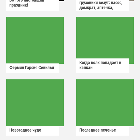
Вот это настоящий
грузовики везут: насос,
праздник!
домкрат, аптечка,
аварийный знак
Когда волк попадает в
Фермин Гарсия Севилья
капкан
Новогоднее чудо
Последнее печенье