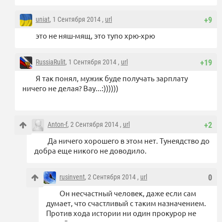
uniat
, 1 Сентября 2014 ,
url
+9
это не няш-мящ, это тупо хрю-хрю
RussiaRulit
, 1 Сентября 2014 ,
url
+19
Я так понял, мужик буде получать зарплату
ничего не делая? Вау...:))))))
Anton-f
, 2 Сентября 2014 ,
url
+2
Да ничего хорошего в этом нет. Тунеядство до
добра еще никого не доводило.
rusinvent
, 2 Сентября 2014 ,
url
0
Он несчастный человек, даже если сам
думает, что счастливый с таким назначением.
Против хода истории ни один прокурор не