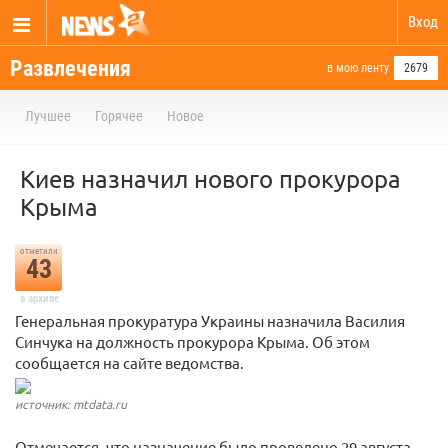
Вход
Развлечения
в мою ленту
2679
Лучшее
Горячее
Новое
Киев назначил нового прокурора
Крыма
отметили
43
в архиве
Генеральная прокуратура Украины назначила Василия
Синчука на должность прокурора Крыма. Об этом
сообщается на сайте ведомства.
источник: mtdata.ru
Отмечается, что назначение было проведено 29 августа