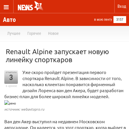
Вход
Авто
в мою ленту
3157
Лучшее
Горячее
Новое
Renault Alpine запускает новую
линейку спорткаров
Уже скоро пройдет презентация первого
отметили
3
спорткара Renault Alpine. В зависимости от того,
насколько клиентам понравится фирменный
в архиве
дизайн Лоренса ван ден Акера, будет разработан
бизнес-план для более широкой линейки моделей.
источник: webavtopro.ru
Ван ден Акер выступил на недавнем Московском
автосалоне. Он надеется, что этот спорткар, когда выйдет в