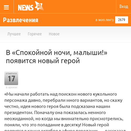
Вход
Развлечения
в мою ленту
2679
Лучшее
Горячее
Новое
В «Спокойной ночи, малыши!»
появится новый герой
отметили
17
в архиве
«Мы начали работать над поиском нового кукольного
персонажа давно, перебрали много вариантов, но скажу
честно, идея нового героя была подсказана нашим
президентом. Поначалу она показалась немного
неожиданной, но когда мы внимательно присмотрелись,
поняли, что это попадание в десятку! Новый герой
появится в конце октября в эфире передачи», — рассказал