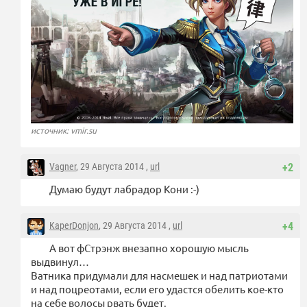
источник: vmir.su
Vagner
, 29 Августа 2014 ,
url
+2
Думаю будут лабрадор Кони :-)
KaperDonjon
, 29 Августа 2014 ,
url
+4
А вот фСтрэнж внезапно хорошую мысль
выдвинул…
Ватника придумали для насмешек и над патриотами
и над поцреотами, если его удастся обелить кое-кто
на себе волосы рвать будет.