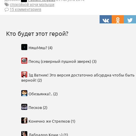
спокойной ночи малыши
15 комментариев
Кто будет этот герой?
НяшМяш? (4)
Песец (северный пушной зверек) (3)
3д Ватник! Это версия достаточно абсурдна чтобы быть
верной! (2)
Обезьянка?.. (2)
Песков (2)
Конечно же Стрелков (1)
Лабрадор Кони :-) (1)