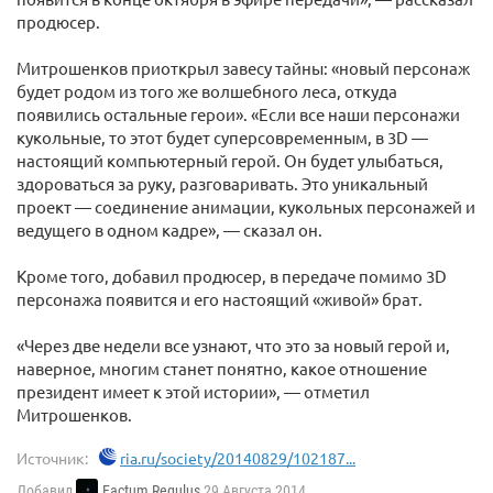
продюсер.
Митрошенков приоткрыл завесу тайны: «новый персонаж
будет родом из того же волшебного леса, откуда
появились остальные герои». «Если все наши персонажи
кукольные, то этот будет суперсовременным, в 3D —
настоящий компьютерный герой. Он будет улыбаться,
здороваться за руку, разговаривать. Это уникальный
проект — соединение анимации, кукольных персонажей и
ведущего в одном кадре», — сказал он.
Кроме того, добавил продюсер, в передаче помимо 3D
персонажа появится и его настоящий «живой» брат.
«Через две недели все узнают, что это за новый герой и,
наверное, многим станет понятно, какое отношение
президент имеет к этой истории», — отметил
Митрошенков.
Источник:
ria.ru/society/20140829/102187...
Добавил
Factum Regulus
29 Августа 2014