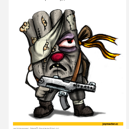
источник: img0.joyreactor.cc