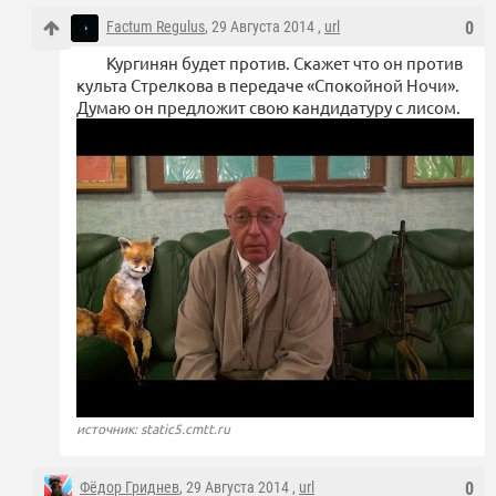
Factum Regulus
, 29 Августа 2014 ,
url
0
Кургинян будет против. Скажет что он против
культа Стрелкова в передаче «Спокойной Ночи».
Думаю он предложит свою кандидатуру с лисом.
источник: static5.cmtt.ru
Фёдор Гриднев
, 29 Августа 2014 ,
url
0