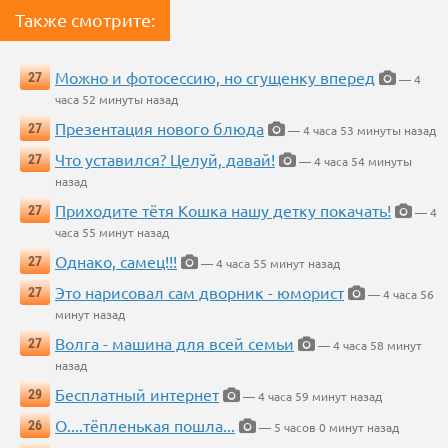
Также смотрите:
Можно и фотосессию, но сгущенку вперед
27
— 4
часа 52 минуты назад
Презентация нового блюда
27
— 4 часа 53 минуты назад
Что уставился? Целуй, давай!
27
— 4 часа 54 минуты
назад
Приходите тётя Кошка нашу детку покачать!
27
— 4
часа 55 минут назад
Однако, самец!!!
27
— 4 часа 55 минут назад
Это нарисовал сам дворник - юморист
27
— 4 часа 56
минут назад
Волга - машина для всей семьи
27
— 4 часа 58 минут
назад
Бесплатный интернет
29
— 4 часа 59 минут назад
О....тёпленькая пошла...
26
— 5 часов 0 минут назад