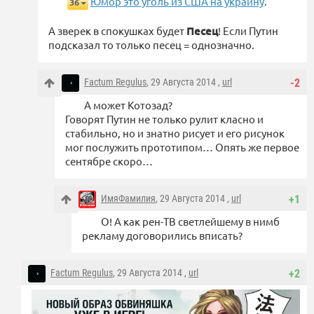
Юмор это уголь из США на украину
.
36
А зверек в спокушках будет
Песец
! Если Путин
подсказал то только песец = однозначно.
Factum Regulus
, 29 Августа 2014 ,
url
-2
А может Котозад?
Говорят Путин не только рулит класно и
стабильно, но и знатно рисует и его рисунок
мог послужить прототипом… Опять же первое
сентябре скоро…
ИмяФамилия
, 29 Августа 2014 ,
url
+1
О! А как рен-ТВ светлейшему в нимб
рекламу договорились вписать?
Factum Regulus
, 29 Августа 2014 ,
url
+2