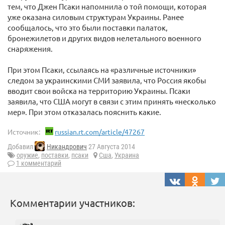
тем, что Джен Псаки напомнила о той помощи, которая
уже оказана силовым структурам Украины. Ранее
сообщалось, что это были поставки палаток,
бронежилетов и других видов нелетального военного
снаряжения.
При этом Псаки, ссылаясь на «различные источники»
следом за украинскими СМИ заявила, что Россия якобы
вводит свои войска на территорию Украины. Псаки
заявила, что США могут в связи с этим принять «несколько
мер». При этом отказалась пояснить какие.
Источник:
russian.rt.com/article/47267
Добавил
Никандрович
27 Августа 2014
оружие
,
поставки
,
псаки
Сша
,
Украина
1 комментарий
Комментарии участников: