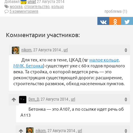
Добавил
uniat
27 Августа 2014
москва
,
строительство
,
кольцо
5 комментариев
проблема (1)
Комментарии участников:
nikorn
, 27 Августа 2014 ,
url
0
Для тех, кто не в теме, ЦКАД (
малое кольце,
ММК, бетонка
) существует уже с 60-х годов прошлого
века. Та стройка, о которой ведется речь — это
реконструкция существующей дороги: расширение,
строительство развязок, обход населенных пунктов.
Den_D
, 27 Августа 2014 ,
url
0
Бетонка — это А107, а по ссылке идет речь об
А113
nikorn
, 27 Августа 2014 ,
url
0