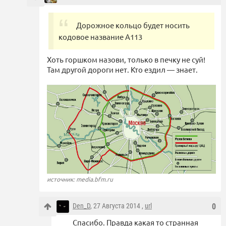
Дорожное кольцо будет носить
кодовое название А113
Хоть горшком назови, только в печку не суй!
Там другой дороги нет. Кто ездил — знает.
источник: media.bfm.ru
Den_D
, 27 Августа 2014 ,
url
0
Спасибо. Правда какая то странная