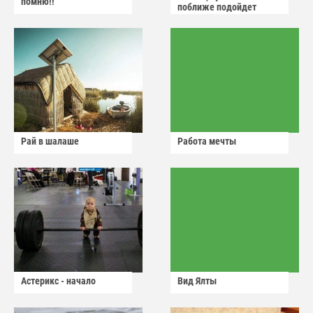
помню!!
поближе подойдет
Рай в шалаше
Работа мечты
Астерикс - начало
Вид Ялты