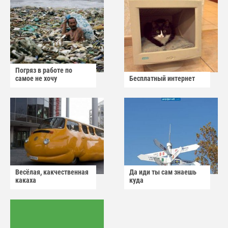
Погряз в работе по
самое не хочу
Бесплатный интернет
Весёлая, какчественная
Да иди ты сам знаешь
какаха
куда