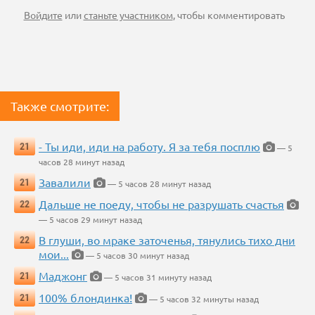
Войдите
или
станьте участником
, чтобы комментировать
Также смотрите:
- Ты иди, иди на работу. Я за тебя посплю
21
— 5
часов 28 минут назад
Завалили
21
— 5 часов 28 минут назад
Дальше не поеду, чтобы не разрушать счастья
22
— 5 часов 29 минут назад
В глуши, во мраке заточенья, тянулись тихо дни
22
мои...
— 5 часов 30 минут назад
Маджонг
21
— 5 часов 31 минуту назад
100% блондинка!
21
— 5 часов 32 минуты назад