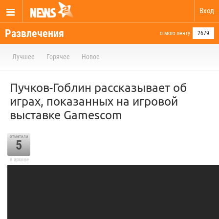
Вход
Развлечения
в мою ленту
2679
Лучшее
Горячее
Новое
Пучков-Гоблин рассказывает об
играх, показанных на игровой
выставке Gamescom
отметили
5
в архиве