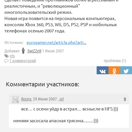
реалистичным, и "революционный"
многопользовательский режим.
Новая игра появится на персональных компьютерах,
консолях Xbox 360, PS3, Wii, DS, PS2, PSP и мобильных
телефонах осенью 2007 года.
Источник:
eurogamer.net/article.php?arti...
Добавил
SwiZZeR
1 Июня 2007
nfs
1 комментарий
проблема (1)
Комментарии участников:
Roons
, 29 Июня 2007 ,
url
0
все… с осени уйду в астрал… всмысле в NFS:)))
меняяя засосала апасная трясина........:)))