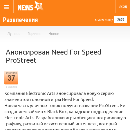
Вход
Развлечения
в мою ленту
2679
Лучшее
Горячее
Новое
Анонсирован Need For Speed
ProStreet
отметили
37
в архиве
Компания Electronic Arts анонсировала новую серию
знаменитой гоночной игры Need For Speed.
Новая часть уличных гонок получит название ProStreet. Ее
созданием займется Black Box, канадское подразделение
Electronic Arts. Разработчики игры обещают потрясающую
графику, развитый искусственный интеллект, который
сделает поведение противников более агрессивным и