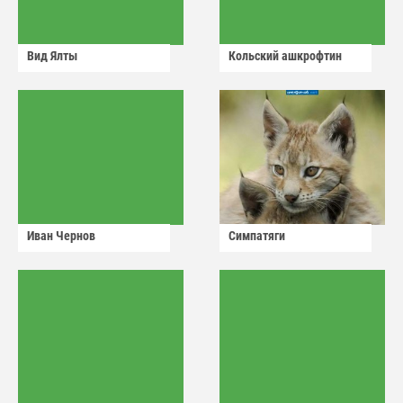
Вид Ялты
Кольский ашкрофтин
Иван Чернов
Симпатяги