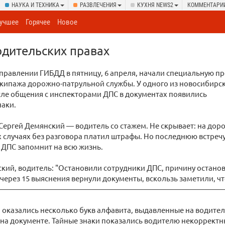
НАУКА И ТЕХНИКА
РАЗВЛЕЧЕНИЯ
КУХНЯ NEWS2
КОММЕНТАРИ
учшее
Горячее
Новое
одительских правах
правлении ГИБДД в пятницу, 6 апреля, начали специальную п
кипажа дорожно-патрульной службы. У одного из новосибирс
ле общения с инспекторами ДПС в документах появились
наки.
ергей Демянский — водитель со стажем. Не скрывает: на доро
их случаях без разговора платил штрафы. Но последнюю встречу
ДПС запомнит на всю жизнь.
кий, водитель: "Остановили сотрудники ДПС, причину останов
 через 15 выяснения вернули документы, вскользь заметили, ч
——————————————————————————————
оказались несколько букв алфавита, выдавленные на водите
 на документе. Тайные знаки показались водителю некоррект