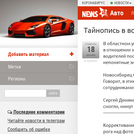
КОРОНАВИРУС
НОВОСТИ
Авто
Л
Тайнопись в в
В областном у
отметили
18
в отношении э
Добавить материал
водителей пос
человек
в архиве
непонятные з
Метки
Новосибирец С
Регионы
Говорит, в эт
сотрудниками 
Сергей Демянс
смогли, минут
Последние комментарии
——————
Читайте новости в телеграм
Коррективами 
Сообщить об ошибке
рога над фото