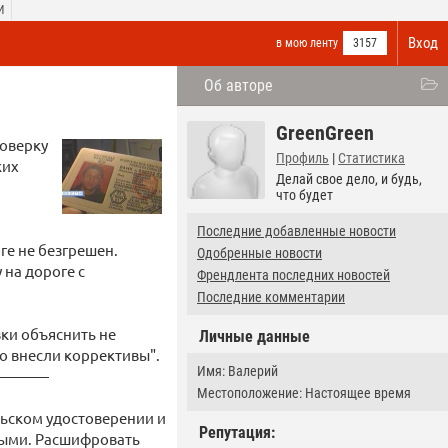
И
Вход
в мою ленту
3157
Об авторе
GreenGreen
роверку
Профиль
|
Статистика
ких
Делай свое дело, и будь,
что будет
Последние добавленные новости
ге не безгрешен.
Одобренные новости
 на дороге с
Френдлента последних новостей
Последние комментарии
ки объяснить не
Личные данные
то внесли коррективы".
Имя: Валерий
————
Местоположение: Настоящее время
льском удостоверении и
Репутация:
ными. Расшифровать