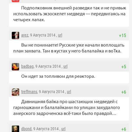
Подполковник внешней разведки так и не привык
использовать экзоскелет медведя — передвигаясь на
четырех лапах.
arez
, 9 Августа 2014 ,
url
+15
Вы не понимаете! Русские уже начали воплощать
план захвата. Там в кустах у него балалайка и воТка.
badbag
, 9 Августа 2014 ,
url
+5
Он идет за топливом для реактора.
treffmans
, 9 Августа 2014 ,
url
+6
Давнишняя байка про шастающих медведей с
гармошками и балалайками по улицам захудалого
амерского задроченска всё-таки было правдой…
dbond
, 9 Августа 2014 ,
url
+6