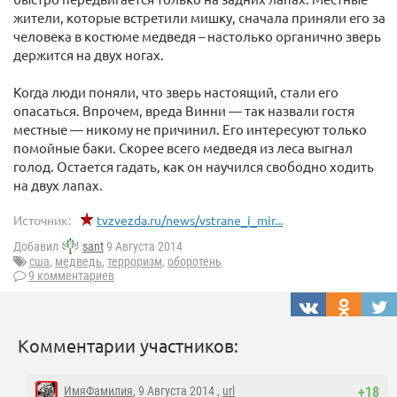
жители, которые встретили мишку, сначала приняли его за
человека в костюме медведя – настолько органично зверь
держится на двух ногах.
Когда люди поняли, что зверь настоящий, стали его
опасаться. Впрочем, вреда Винни — так назвали гостя
местные — никому не причинил. Его интересуют только
помойные баки. Скорее всего медведя из леса выгнал
голод. Остается гадать, как он научился свободно ходить
на двух лапах.
Источник:
tvzvezda.ru/news/vstrane_i_mir...
Добавил
sant
9 Августа 2014
сша
,
медведь
,
терроризм
,
оборотень
9 комментариев
Комментарии участников:
ИмяФамилия
, 9 Августа 2014 ,
url
+18