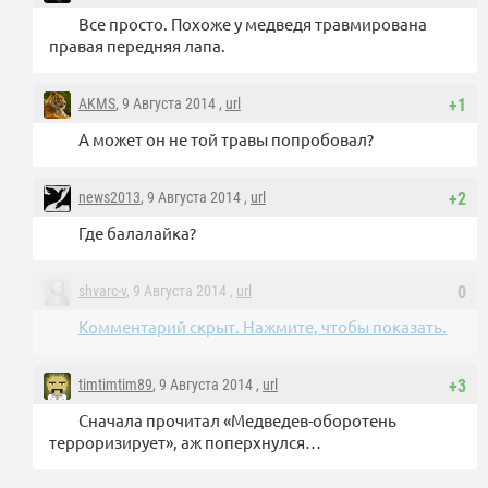
Все просто. Похоже у медведя травмирована
правая передняя лапа.
AKMS
, 9 Августа 2014 ,
url
+1
А может он не той травы попробовал?
news2013
, 9 Августа 2014 ,
url
+2
Где балалайка?
shvarc-v
, 9 Августа 2014 ,
url
0
Комментарий скрыт. Нажмите, чтобы показать.
timtimtim89
, 9 Августа 2014 ,
url
+3
Сначала прочитал «Медведев-оборотень
терроризирует», аж поперхнулся…