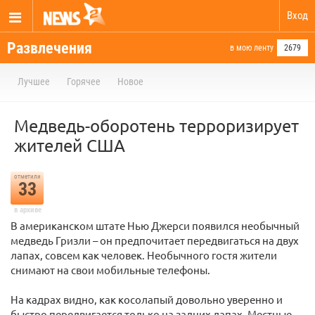
Вход
Развлечения
в мою ленту
2679
Лучшее
Горячее
Новое
Медведь-оборотень терроризирует
жителей США
отметили
33
в архиве
В американском штате Нью Джерси появился необычный
медведь Гризли – он предпочитает передвигаться на двух
лапах, совсем как человек. Необычного гостя жители
снимают на свои мобильные телефоны.
На кадрах видно, как косолапый довольно уверенно и
быстро передвигается только на задних лапах. Местные