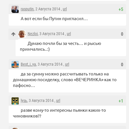
rasputin
, 2 Августа 2014 ,
url
+5
А вот если бы Путин пригласил…
Nezloi
, 3 Августа 2014 ,
url
0
Думаю почли бы за честь… и рысью
примчались..:)
Best_i_ya
, 3 Августа 2014 ,
url
0
да за сумму можно рассчитывать только на
домашнюю посиделку, слово «ВЕЧЕРИНКА» как то
пафосно…
lysь
, 3 Августа 2014 ,
url
+1
разве кому-то интересны пьянки каких-то
чиновников??