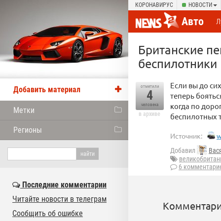
КОРОНАВИРУС
НОВОСТИ
Авто
Л
Британские пе
беспилотники
Если вы до си
отметили
Добавить материал
4
теперь боятьс
когда по доро
человека
Метки
в архиве
беспилотных 
Регионы
Источник:
w
Добавил
Вас
великобритан
6 комментари
Последние комментарии
Читайте новости в телеграм
Комментари
Сообщить об ошибке