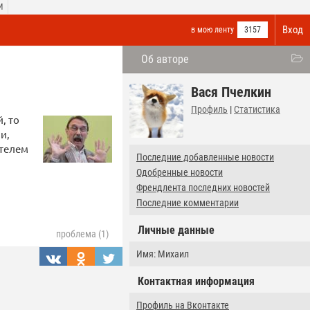
И
Вход
в мою ленту
3157
Об авторе
Вася Пчелкин
Профиль
|
Статистика
, то
и,
ателем
Последние добавленные новости
Одобренные новости
Френдлента последних новостей
Последние комментарии
Личные данные
проблема (1)
Имя: Михаил
Контактная информация
Профиль на Вконтакте