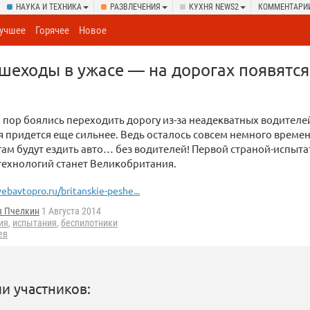
НАУКА И ТЕХНИКА
РАЗВЛЕЧЕНИЯ
КУХНЯ NEWS2
КОММЕНТАРИ
учшее
Горячее
Новое
шеходы в ужасе — на дорогах появятся
х пор боялись переходить дорогу из-за неадекватных водителей
я придется еще сильнее. Ведь осталось совсем немного времен
гам будут ездить авто… без водителей! Первой страной-испыт
технологий станет Великобритания.
ebavtopro.ru/britanskie-peshe...
я Пчелкин
1 Августа 2014
ия
,
испытания
,
беспилотники
ев
и участников: