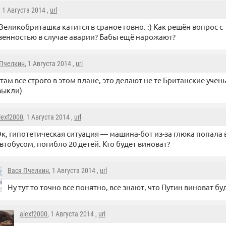
, 1 Августа 2014 ,
url
Великобриташка катится в сраное говно. :) Как решён вопрос с
венностью в случае аварии? Бабы ещё нарожают?
 Пчелкин
, 1 Августа 2014 ,
url
 там все строго в этом плане, это делают не те Британские учен
выкли)
lexf2000
, 1 Августа 2014 ,
url
к, гипотетическая ситуация — машина-бот из-за глюка попала
втобусом, погибло 20 детей. Кто будет виноват?
Вася Пчелкин
, 1 Августа 2014 ,
url
Ну тут то точно все понятно, все знают, что Путин виноват бу
alexf2000
, 1 Августа 2014 ,
url