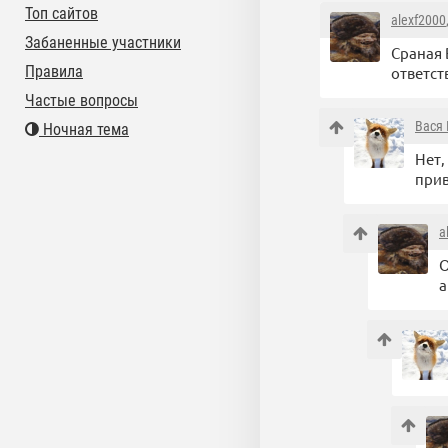
Топ сайтов
alexf2000
Забаненные участники
Сраная 
Правила
ответст
Частые вопросы
Вася
Ночная тема
Нет,
при
a
О
а