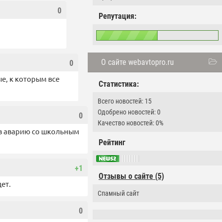
0
Репутация:
О сайте webavtopro.ru
0
ые, к которым все
Статистика:
Всего новостей: 15
Одобрено новостей: 0
0
Качество новостей: 0%
 в аварию со школьным
Рейтинг
+1
Отзывы о сайте (5)
дет.
Спамный сайт
0