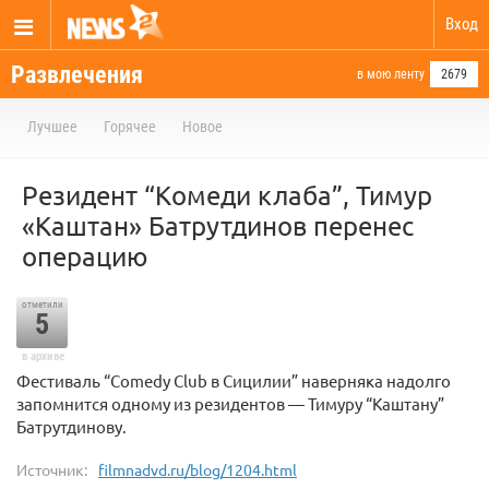
Вход
Развлечения
в мою ленту
2679
Лучшее
Горячее
Новое
Резидент “Комеди клаба”, Тимур
«Каштан» Батрутдинов перенес
операцию
отметили
5
в архиве
Фестиваль “Comedy Club в Сицилии” наверняка надолго
запомнится одному из резидентов — Тимуру “Каштану”
Батрутдинову.
Источник:
filmnadvd.ru/blog/1204.html