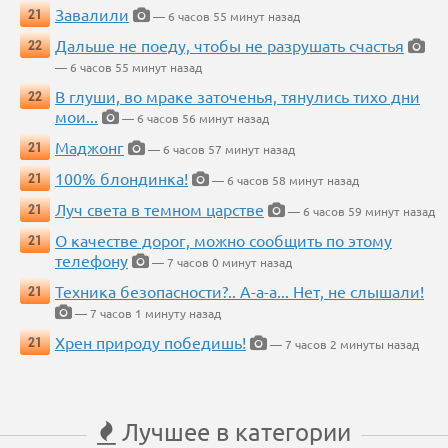
Завалили
21
— 6 часов 55 минут назад
Дальше не поеду, чтобы не разрушать счастья
22
— 6 часов 55 минут назад
В глуши, во мраке заточенья, тянулись тихо дни
22
мои...
— 6 часов 56 минут назад
Маджонг
21
— 6 часов 57 минут назад
100% блондинка!
21
— 6 часов 58 минут назад
Луч света в темном царстве
21
— 6 часов 59 минут назад
О качестве дорог, можно сообщить по этому
21
телефону
— 7 часов 0 минут назад
Техника безопасности?.. А-а-а... Нет, не слышали!
21
— 7 часов 1 минуту назад
Хрен природу победишь!
21
— 7 часов 2 минуты назад
Лучшее в категории