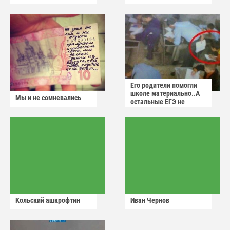
Его родители помогли
школе материально..А
Мы и не сомневались
остальные ЕГЭ не
сдадут
Кольский ашкрофтин
Иван Чернов