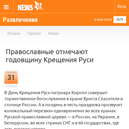
Вход
Развлечения
в мою ленту
2679
Лучшее
Горячее
Новое
Православные отмечают
годовщину Крещения Руси
отметили
31
в архиве
В День Крещения Руси патриарх Кирилл совершит
торжественное богослужение в храме Христа Спасителя в
столице России. А в полдень в честь праздника прозвучит
колокольный перезвон одновременно во всех храмах
Русской православной церкви — в России, на Украине, в
Белоруссии, во всех странах СНГ и в 68 государствах, где
есть русские церкви.