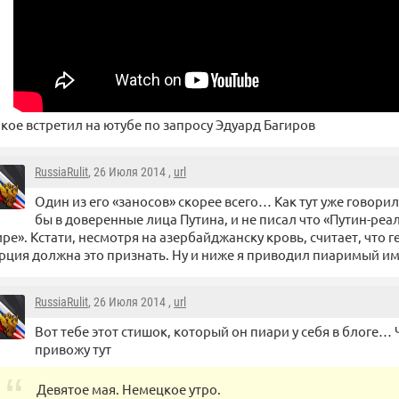
акое встретил на ютубе по запросу Эдуард Багиров
RussiaRulit
, 26 Июля 2014 ,
url
Один из его «заносов» скорее всего… Как тут уже говори
бы в доверенные лица Путина, и не писал что «Путин-реа
ре». Кстати, несмотря на азербайджанску кровь, считает, что г
рция должна это признать. Ну и ниже я приводил пиаримый 
RussiaRulit
, 26 Июля 2014 ,
url
Вот тебе этот стишок, который он пиари у себя в блоге… Ч
привожу тут
Девятое мая. Немецкое утро.