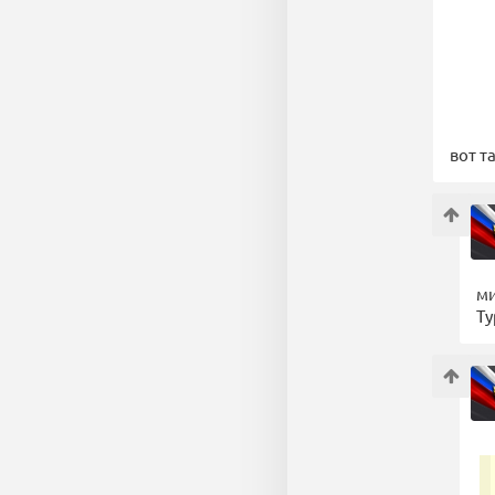
вот т
ми
Ту