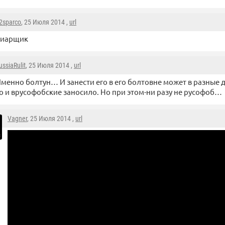
2sparco
, 25 Июля 2014 ,
url
пиарщик
ussiaRulit
, 25 Июля 2014 ,
url
менно болтун… И занести его в его болтовне может в разные
о и врусофобские заносило. Но при этом-ни разу не русофоб…
Vagner
, 25 Июля 2014 ,
url