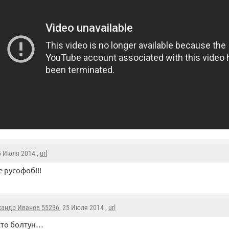
5 Июля 2014 ,
url
е русофоб!!!
сандр Иванов 55236
, 25 Июля 2014 ,
url
сто болтун…