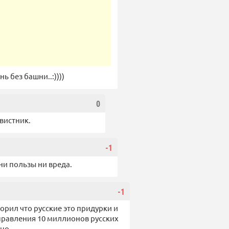
ь без башни..:))))
0
вистник.
-1
ни пользы ни вреда.
-1
орил что русские это придурки и
я правления 10 миллионов русских
цо.