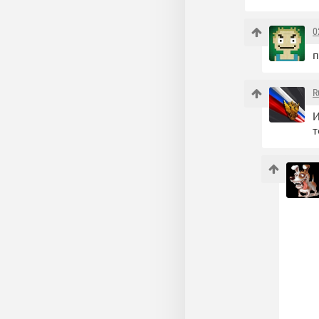
0
R
И
т