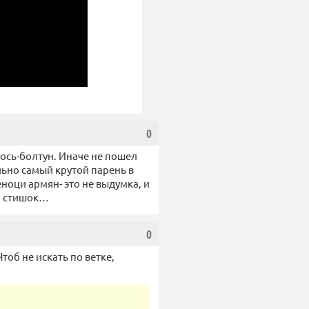
0
лось-болтун. Иначе не пошел
льно самый крутой парень в
еноци армян- это не выдумка, и
им стишок…
0
тоб не искать по ветке,