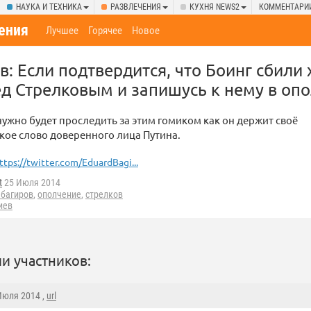
НАУКА И ТЕХНИКА
РАЗВЛЕЧЕНИЯ
КУХНЯ NEWS2
КОММЕНТАРИ
ения
Лучшее
Горячее
Новое
: Если подтвердится, что Боинг сбили 
д Стрелковым и запишусь к нему в опо
ужно будет проследить за этим гомиком как он держит своё
ое слово доверенного лица Путина.
ttps://twitter.com/EduardBagi...
t
25 Июля 2014
 багиров
,
ополчение
,
стрелков
иев
и участников:
 Июля 2014 ,
url