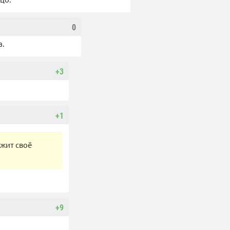
0
а.
+3
+1
ржит своё
+9