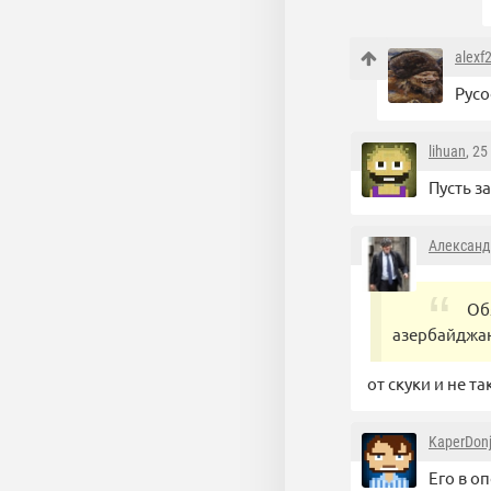
alexf
Русо
lihuan
, 2
Пусть з
Александ
Об
азербайджан
от скуки и не т
KaperDon
Его в о