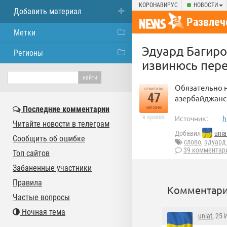
КОРОНАВИРУС
НОВОСТИ
Добавить материал
Развлеч
Метки
Эдуард Багиров
Регионы
извинюсь пере
Обязательно н
отметили
47
азербайджанск
Последние комментарии
человек
в архиве
Источник:
h
Читайте новости в телеграм
Добавил
unia
Сообщить об ошибке
слово
,
эдуард
39 комментар
Топ сайтов
Забаненные участники
Правила
Комментари
Частые вопросы
Ночная тема
uniat
, 25