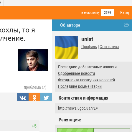
И
Вход
в мою ленту
2679
Об авторе
хохлы, то я
лчение.
uniat
Профиль
|
Статистика
Последние добавленные новости
Одобренные новости
Френдлента последних новостей
Последние комментарии
проблема (7)
Контактная информация
http://news.ugcc.ua/?L=1
Репутация:
+5