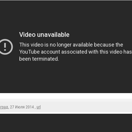
оград
, 27 Июля 2014 ,
url