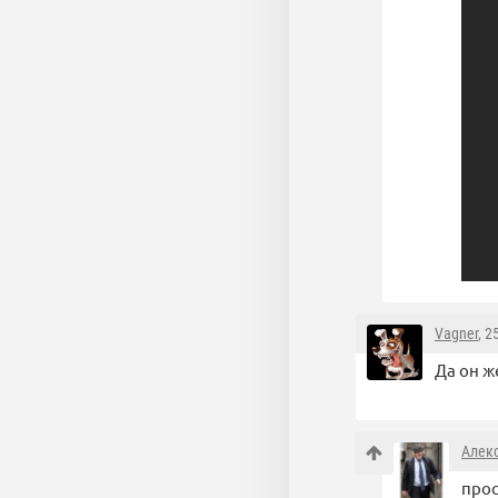
Vagner
, 2
Да он ж
Алек
про