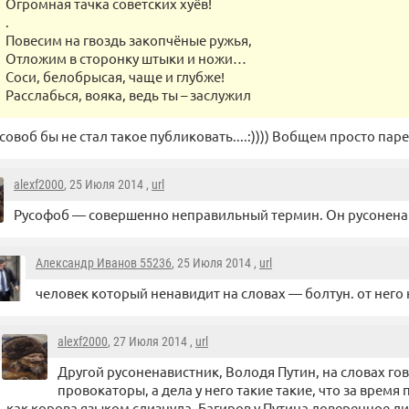
Огромная тачка советских хуёв!
.
Повесим на гвоздь закопчёные ружья,
Отложим в сторонку штыки и ножи…
Соси, белобрысая, чаще и глубже!
Расслабься, вояка, ведь ты – заслужил
совоб бы не стал такое публиковать....:)))) Вобщем просто парен
alexf2000
, 25 Июля 2014 ,
url
Русофоб — совершенно неправильный термин. Он русонена
Александр Иванов 55236
, 25 Июля 2014 ,
url
человек который ненавидит на словах — болтун. от него 
alexf2000
, 27 Июля 2014 ,
url
Другой русоненавистник, Володя Путин, на словах гов
провокаторы, а дела у него такие такие, что за врем
как корова языком слизнула. Багиров у Путина доверенное ли