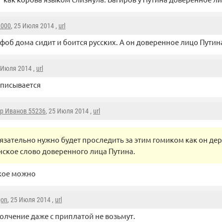
2000
, 25 Июля 2014 ,
url
фоб дома сидит и боится русских. А он доверенное лицо Путин
5 Июля 2014 ,
url
аписывается
р Иванов 55236
, 25 Июля 2014 ,
url
язательно нужно будет проследить за этим гомиком как он де
ское слово доверенного лица Путина.
акое можно
jon
, 25 Июля 2014 ,
url
полчение даже с приплатой не возьмут.