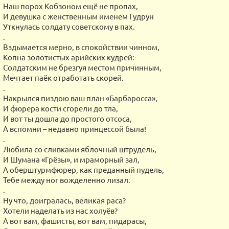
Наш порох Кобзоном ещё не пропах,
И девушка с женственным именем Гудрун
Уткнулась солдату советскому в пах.
.
Вздымается мерно, в спокойствии чинном,
Копна золотистых арийских кудрей:
Солдатским не брезгуя местом причинным,
Мечтает паёк отработать скорей.
.
Накрылся пиздою ваш план «Барбаросса»,
И фюрера кости сгорели до тла,
И вот ты дошла до простого отсоса,
А вспомни – недавно принцессой была!
.
Любила со сливками яблочный штрудель,
И Шумана «Грёзы», и мраморный зал,
А оберштурмфюрер, как преданный пудель,
Тебе между ног вожделенно лизал.
.
Ну что, доигралась, великая раса?
Хотели наделать из нас холуёв?
А вот вам, фашисты, вот вам, пидарасы,