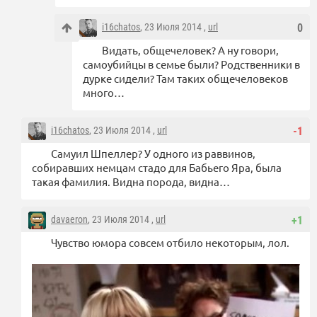
i16chatos
, 23 Июля 2014 ,
url
0
Видать, общечеловек? А ну говори,
самоубийцы в семье были? Родственники в
дурке сидели? Там таких общечеловеков
много…
i16chatos
, 23 Июля 2014 ,
url
-1
Самуил Шпеллер? У одного из раввинов,
собиравших немцам стадо для Бабьего Яра, была
такая фамилия. Видна порода, видна…
davaeron
, 23 Июля 2014 ,
url
+1
Чувство юмора совсем отбило некоторым, лол.