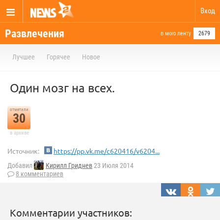
Вход
Развлечения
в мою ленту
2679
Лучшее
Горячее
Новое
Один мозг на всех.
отметили
30
в архиве
Источник:
https://pp.vk.me/c620416/v6204...
Добавил
Кирилл Гриднев
23 Июля 2014
8 комментариев
Комментарии участников: