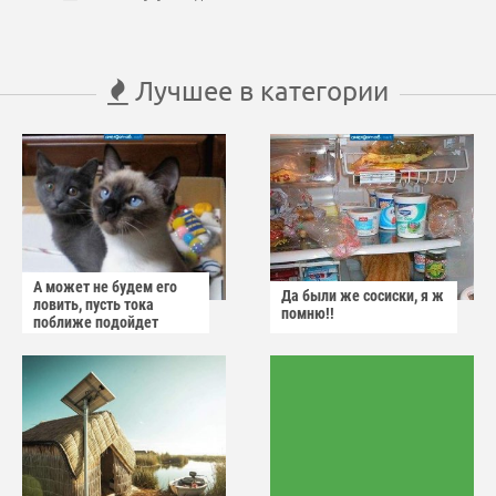
Лучшее в категории
А может не будем его
Да были же сосиски, я ж
ловить, пусть тока
помню!!
поближе подойдет