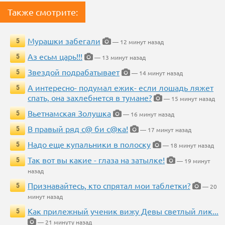
Также смотрите:
Мурашки забегали
5
— 12 минут назад
Аз есьм царь!!!
5
— 13 минут назад
Звездой подрабатывает
5
— 14 минут назад
А интересно- подумал ежик- если лошадь ляжет
5
спать, она захлебнется в тумане?
— 15 минут назад
Вьетнамская Золушка
5
— 16 минут назад
В правый ряд с@ би с@ка!
5
— 17 минут назад
Надо еще купальники в полоску
5
— 18 минут назад
Так вот вы какие - глаза на затылке!
5
— 19 минут
назад
Признавайтесь, кто спрятал мои таблетки?
5
— 20
минут назад
Как прилежный ученик вижу Девы светлый лик...
5
— 21 минуту назад