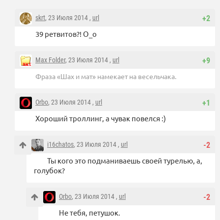
skrt
, 23 Июля 2014 ,
url
+2
39 ретвитов?! О_о
Max Folder
, 23 Июля 2014 ,
url
+9
Фраза «Шах и мат» намекает на весельчака.
Orbo
, 23 Июля 2014 ,
url
+1
Хороший троллинг, а чувак повелся :)
i16chatos
, 23 Июля 2014 ,
url
-2
Ты кого это подманиваешь своей турелью, а,
голубок?
Orbo
, 23 Июля 2014 ,
url
-2
Не тебя, петушок.