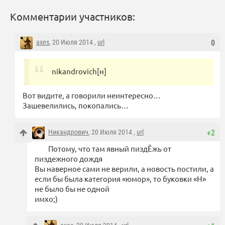
Комментарии участников:
axes
, 20 Июля 2014 ,
url
0
nikandrovich[н]
Вот видите, а говорили неинтересно…
Зашевелились, покопались…
Никандрович
, 20 Июля 2014 ,
url
+2
Потому, что там явный пиздЁжь от
пиздежного дождя
Вы наверное сами не верили, а новость постили, а
если бы была категория «юмор», то буковки «Н»
не было бы не одной
имхо;)