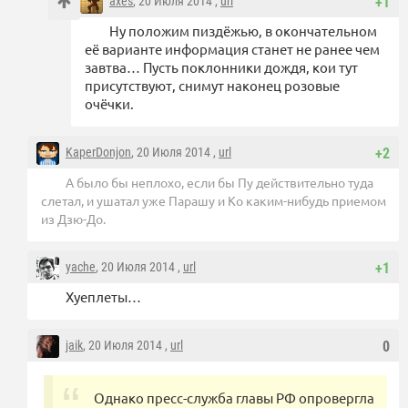
axes
, 20 Июля 2014 ,
url
+1
Ну положим пиздёжью, в окончательном
её варианте информация станет не ранее чем
завтва… Пусть поклонники дождя, кои тут
присутствуют, снимут наконец розовые
очёчки.
KaperDonjon
, 20 Июля 2014 ,
url
+2
А было бы неплохо, если бы Пу действительно туда
слетал, и ушатал уже Парашу и Ко каким-нибудь приемом
из Дзю-До.
yache
, 20 Июля 2014 ,
url
+1
Хуеплеты…
jaik
, 20 Июля 2014 ,
url
0
Однако пресс-служба главы РФ опровергла