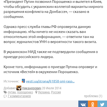
«Президент Путин позвонил Порошенко и вылетел в Киев,
чтобы обсудить с украинским коллегой варианты мирного
разрешения конфликта на Донбассе», — сказано в
сообщении.
Однако пресс-служба главы РФ опровергла данную
информацию. «Мы ничего не можем сказать вам
относительно этой информации», — ответили там на
вопрос журналистов УНН о вероятности такого визита.
В украинском МИД также не подтвердили сообщения о
приезде российского лидера.
Кроме того, информацию о приезде Путина опроверг и
источник «Вестей» в окружении Порошенко.
Источник:
vesti.ua/strana/61858-smi-rasp...
Добавил
Никандрович
20 Июля 2014
путин
,
порошенко
Украина
,
Россия
7 комментариев
проблема (1)