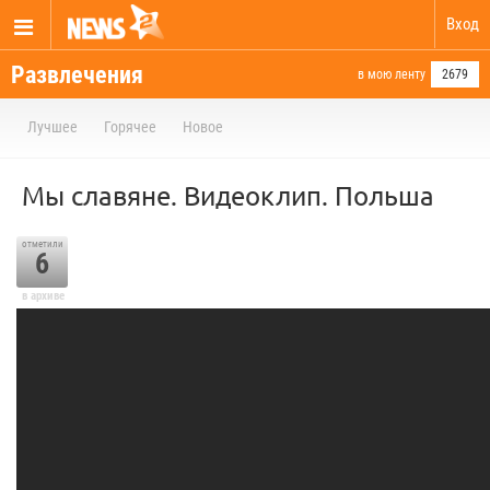
Вход
Развлечения
в мою ленту
2679
Лучшее
Горячее
Новое
Мы славяне. Видеоклип. Польша
отметили
6
в архиве