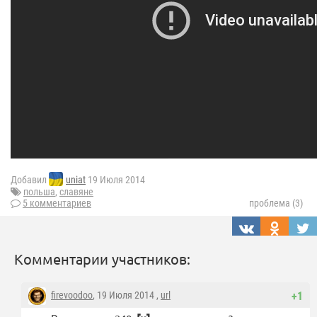
Добавил
uniat
19 Июля 2014
польша
,
славяне
5 комментариев
проблема (3)
Комментарии участников:
firevoodoo
, 19 Июля 2014 ,
url
+1