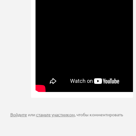
Войдите
или
станьте участником
, чтобы комментировать