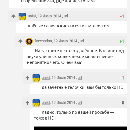
Разрешение 240,
[н]
е понял что там?
uniat
, 19 Июля 2014 ,
url
-1
клёвые славянские сисечки с молочком
firevoodoo
, 19 Июля 2014 ,
url
+1
На заставке нечто отдалённое. В клипе под
звуки уличных кошек некое мельтешение
непонятно чего. О чём вы?
uniat
, 19 Июля 2014 ,
url
-1
да зачётные тёлочки. вам бы только HD
uniat
, 19 Июля 2014 ,
url
0
лвдно, только по вашей просьбе —
тоже в HD: