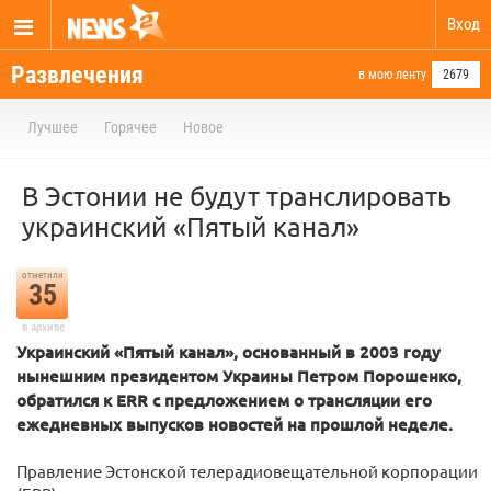
Вход
Развлечения
в мою ленту
2679
Лучшее
Горячее
Новое
В Эстонии не будут транслировать
украинский «Пятый канал»
отметили
35
в архиве
Украинский «Пятый канал», основанный в 2003 году
нынешним президентом Украины Петром Порошенко,
обратился к ERR с предложением о трансляции его
ежедневных выпусков новостей на прошлой неделе.
Правление Эстонской телерадиовещательной корпорации