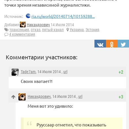
точки зрения независимой журналистики.
Источник:
ria.ru/world/20140714/10159288...
Добавил
Никандрович
14 Июля 2014
трансляция
,
отказ
,
пятый канал
Украина
,
Эстония
4 комментария
Комментарии участников:
Tade7am
, 14 Июля 2014 ,
url
+2
Своих хватает?!
Никандрович
, 14 Июля 2014 ,
url
+3
Меня вот это удивило:
Рууссаар отметил, что показывать