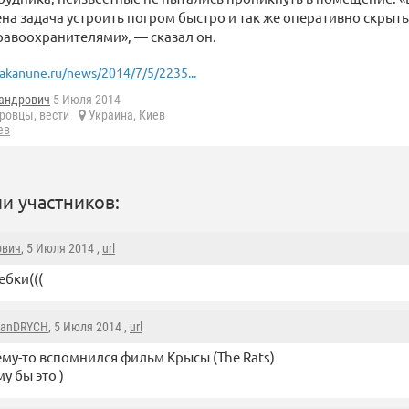
на задача устроить погром быстро и так же оперативно скрыть
авоохранителями», — сказал он.
akanune.ru/news/2014/7/5/2235...
андрович
5 Июля 2014
ровцы
,
вести
Украина
,
Киев
ев
и участников:
ович
, 5 Июля 2014 ,
url
ебки(((
SanDRYCH
, 5 Июля 2014 ,
url
му-то вспомнился фильм Крысы (The Rats)
му бы это )