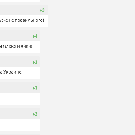
+3
у же не правильного)
+4
ы млеко и яйки!
+3
а Украине.
+3
+2