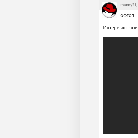
manny21
офтоп
Интервью с бо