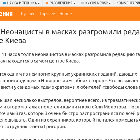
НАУКА И ТЕХНИКА
РАЗВЛЕЧЕНИЯ
КУХНЯ NEWS2
КОММЕНТАРИ
ения
Лучшее
Горячее
Новое
 Неонацисты в масках разгромили ред
е Киева
 11 часов толпа неонацистов в масках разгромила редакцию г
рая находится в самом центре Киева.
тся одним из немногих крупных украинских изданий, дающих
 происходящем в Новороссии «с обеих сторон». Что вызывает
висти у свидомых «демократов» и любителей «свободы слова 
лышал несколько выстрелов, вероятнее всего, из травматическ
м и втором этажах полетели камни и коктейли Молотова. Посл
точивый газ, который очень быстро распространился по всей р
ело дышать. Один из охранников, который пытался помешать 
т сотрудник газеты Григорий.
рудника, неизвестные не пытались проникнуть в помещение. 