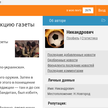
И
Вход
в мою ленту
2679
Об авторе
акцию газеты
Никандрович
Профиль
|
Статистика
азеты
Последние добавленные новости
Одобренные новости
Френдлента последних новостей
по-украински».
Последние комментарии
ого оружия. Затем в
Личные данные
е этого в помещение
едакции — там и до сих
Имя: Никандрович
бандитам, был избит»,
Местоположение: Н.Новгород
Репутация:
«Видимо, перед ними