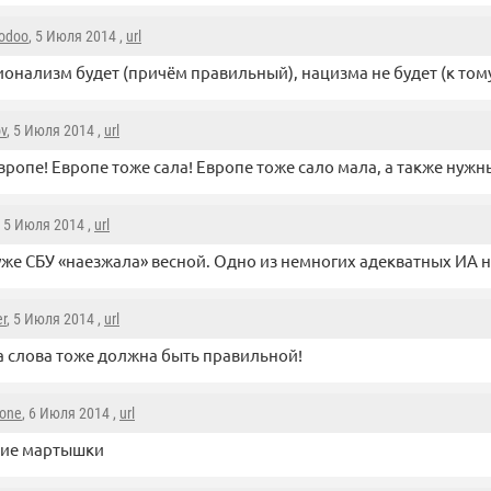
oodoo
, 5 Июля 2014 ,
url
онализм будет (причём правильный), нацизма не будет (к том
ov
, 5 Июля 2014 ,
url
вропе! Европе тоже сала! Европе тоже сало мала, а также нужн
, 5 Июля 2014 ,
url
уже СБУ «наезжала» весной. Одно из немногих адекватных ИА н
r
, 5 Июля 2014 ,
url
 слова тоже должна быть правильной!
sone
, 6 Июля 2014 ,
url
кие мартышки