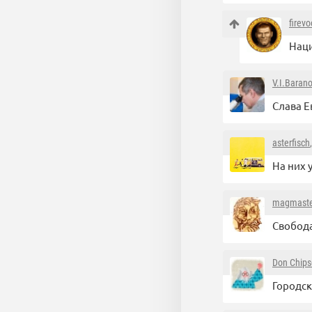
firev
Наци
V.I.Baran
Слава Е
asterfisch
На них 
magmaste
Свобода
Don Chip
Городс