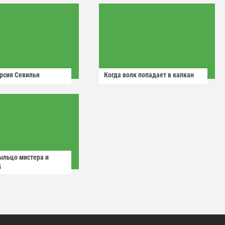
рсия Севилья
Когда волк попадает в капкан
ыльцо мистера и
д