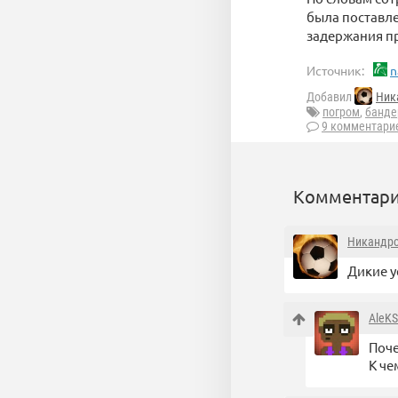
была поставле
задержания пр
Источник:
n
Добавил
Ник
погром
,
банде
9 комментари
Комментари
Никандр
Дикие у
AleK
Поче
К че