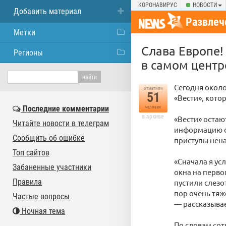
КОРОНАВИРУС
НОВОСТИ
Добавить материал
Развлеч
Метки
Слава Европе!
Регионы
в самом центр
Сегодня около
отметили
51
«Вести», кото
Последние комментарии
человек
в архиве
«Вести» остаю
Читайте новости в телеграм
информацию о
Сообщить об ошибке
приступы нена
Топ сайтов
«Сначала я ус
Забаненные участники
окна на перво
Правила
пустили слезо
пор очень тяж
Частые вопросы
— рассказывае
Ночная тема
По словам сот