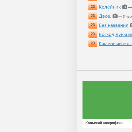
Келейник
23
— 
Двое.
23
— 5 час
Без названия
23
Восход луны н
23
Каменный мос
23
Кольский ашкрофтин