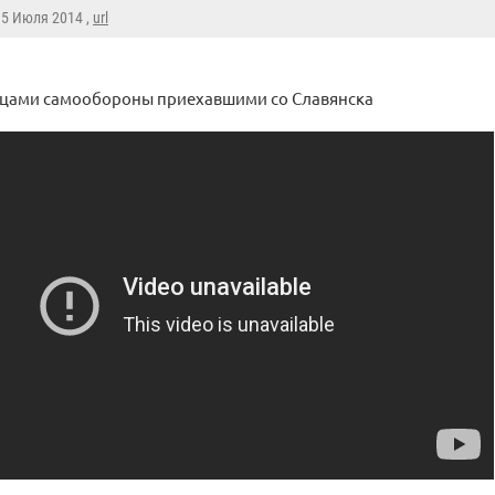
, 5 Июля 2014 ,
url
йцами самообороны приехавшими со Славянска