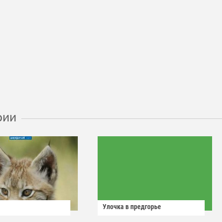
рии
Улочка в предгорье