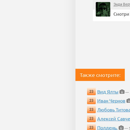
Энди Вер
Смотри 
Также смотрите:
Вид Ялты
23
— 
Иван Чернов
23
Любовь Титов
23
Алексей Савч
23
Полдень.
23
— 5