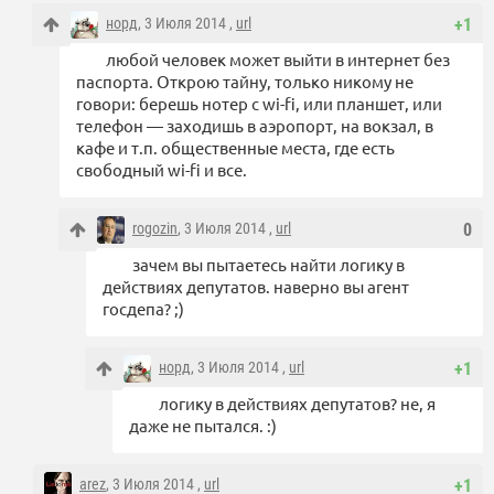
норд
, 3 Июля 2014 ,
url
+1
любой человек может выйти в интернет без
паспорта. Открою тайну, только никому не
говори: берешь нотер с wi-fi, или планшет, или
телефон — заходишь в аэропорт, на вокзал, в
кафе и т.п. общественные места, где есть
свободный wi-fi и все.
rogozin
, 3 Июля 2014 ,
url
0
зачем вы пытаетесь найти логику в
действиях депутатов. наверно вы агент
госдепа? ;)
норд
, 3 Июля 2014 ,
url
+1
логику в действиях депутатов? не, я
даже не пытался. :)
arez
, 3 Июля 2014 ,
url
+1