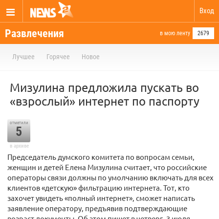
Вход
Развлечения
в мою ленту
2679
Лучшее
Горячее
Новое
Мизулина предложила пускать во
«взрослый» интернет по паспорту
отметили
5
в архиве
Председатель думского комитета по вопросам семьи,
женщин и детей Елена Мизулина считает, что российские
операторы связи должны по умолчанию включать для всех
клиентов «детскую» фильтрацию интернета. Тот, кто
захочет увидеть «полный интернет», сможет написать
заявление оператору, предъявив подтверждающие
возраст документы. Об этом пишет в четверг, 3 июля,