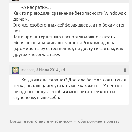
«А нас рать»…
Как то приводили сравнение безопасности Windows с
домом.
Это железобетонная сейфовая дверь, а по бокам стен
нет…
Так и про интернет «по паспорту» можно сказать.
Меня не останавливают запреты Роскомнадзора
(кроме зоны ру естественно), на доступ к сайтам, как
других «несогласных».
manson
, 3 Июля 2014 ,
url
0
Когда уж она сдохнет? Достала безмозглая и тупая
тетка, пытающаяся указать мне как жить… У нее нет
ни одного бонуса, чтобы я мог считать ее хоть на
ступенечку выше себя.
Войдите
или
станьте участником
, чтобы комментировать