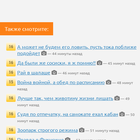
Также смотрите:
А может не будем его ловить, пусть тока поближе
16
подойдет
— 44 минуты назад
Да были же сосиски, я ж помню!!
16
— 45 минут назад
Рай в шалаше
16
— 46 минут назад
Война войной, а обед по расписанию
15
— 48 минут
назад
Лучше так, чем животину жизни лишать
16
— 49
минут назад
Судя по отпечатку, на самокате ехал кабан
16
— 50
минут назад
Зоопарк строгого режима
16
— 51 минуту назад
Правда о Фукусиме
16