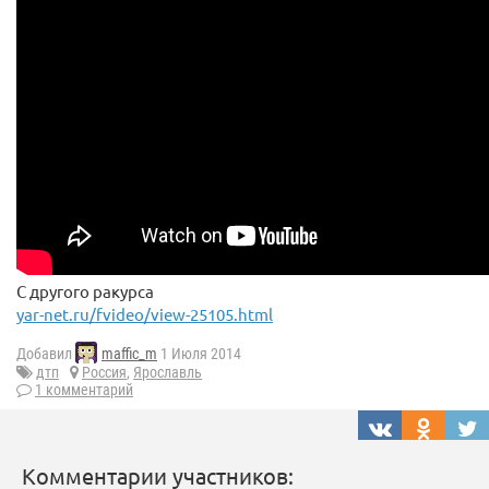
С другого ракурса
yar-net.ru/fvideo/view-25105.html
Добавил
maffic_m
1 Июля 2014
дтп
Россия
,
Ярославль
1 комментарий
Комментарии участников: