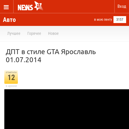
Вход
Авто
в мою ленту
3157
Лучшее
Горячее
Новое
ДПТ в стиле GTA Ярославль
01.07.2014
отметили
12
в архиве