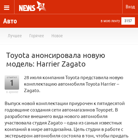
Вход
Авто
в мою ленту
3157
Лучшее
Горячее
Новое
Toyota анонсировала новую
модель: Harrier Zagato
28 июля компания Toyota представила новую
отметил
1
комплектацию автомобиля Toyota Harrier –
Zagato.
в архиве
Выпуск новой комплектации приурочен к пятидесятой
годовщине создания сети автомагазинов Toyopet. В
разработке внешнего вида нового автомобиля
участвовала студия Zagato – одна из самых известных
компаний в мире автодизайна. Цель студии в работе с
экстерьером автомобиля состояла в том, чтобы придать